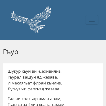
Перейти к основному содержанию
Гъур
Шукур хьуй ви чIехивилиз,
Гъурал вацIун яд жезава.
И меслягьат фирай кьилиз,
Лугьуз чи фергьяд жезава.
Гил чи халкьар амач авам,
Гьар са затIдив хьана тамам,