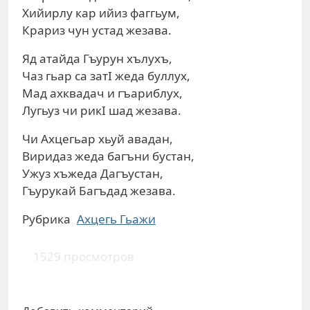
Хийирлу кар ийиз фаггьум,
Крариз чун устад жезава.
Яд атайда Гъурун хълухъ,
Чаз гьар са затI жеда буллух,
Мад ахквадач и гъариблух,
Лугьуз чи рикI шад жезава.
Чи Ахцегьар хьуй авадан,
Виридаз жеда багъни бустан,
Ужуз хъжеда Дагъустан,
Гъурукай Багъдад жезава.
Рубрика
Ахцегь Гьажи
1529 просмотров