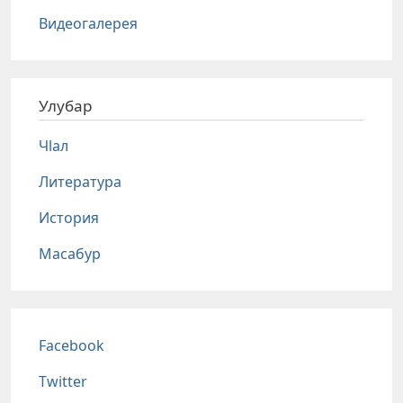
Видеогалерея
Улубар
Чlал
Литература
История
Масабур
Соц сети
Facebook
Twitter