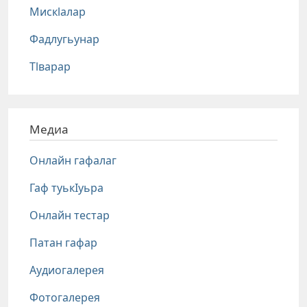
Мискlалар
Фадлугьунар
Тlварар
Медиа
Онлайн гафалаг
Гаф туькIуьра
Онлайн тестар
Патан гафар
Аудиогалерея
Фотогалерея