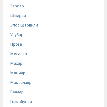
Зарияр
Шиирар
Эпос Шарвили
Улубар
Проза
Мисалар
Махар
Манияр
Макъалаяр
Баядар
Гьисабунар