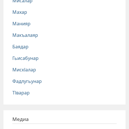
Мисалар
Махар
Манияр
Макъалаяр
Баядар
Гьисабунар
Мискlалар
Фадлугьунар
Тlварар
Медиа