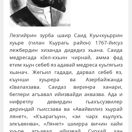
Лезгийрин зурба шаир Саид Куьчхуьррин
хуьре (гилан Кьурагь район) 1767-йисуз
лежбердин хизанда дидедиз хьана. Саида
медресада кIел-кхьин чирнай, амма фад
етим хьун себеб яз адавай медреса куьтягьиз
хьанач. Жегьил гадади, дарвал себеб яз,
къунши хуьрера ва Азербайжанда
кIвалахзава. Саидаз виринра ханари,
беглери агъавал ийизвайди аквазва. Ада и
нифретлу девирдин гьахъсузвилер
дериндай гьиссзава ва «Авайвилиз хьурай
лянет», «Къарагъун», «зи чарх кьулухъ
элкъвенва», «Лянет» шиирра вичин хайи
хуьре агъавал ийизвай Сурхай хан