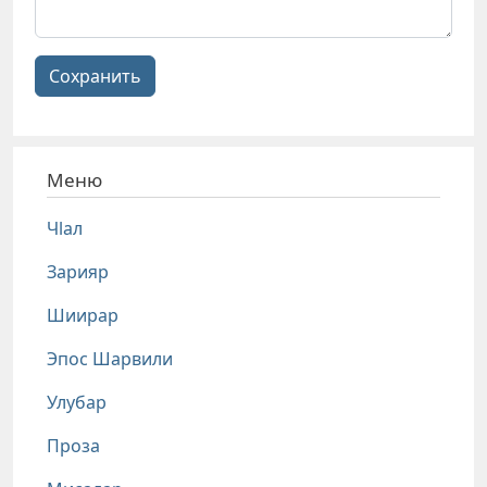
Сохранить
Меню
Чlал
Зарияр
Шиирар
Эпос Шарвили
Улубар
Проза