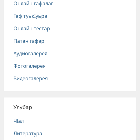
Онлайн гафалаг
Гаф туькIуьра
Онлайн тестар
Патан гафар
Аудиогалерея
Фотогалерея
Видеогалерея
Улубар
Чlал
Литература