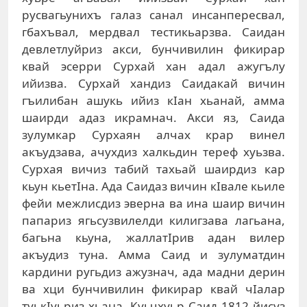
русвагьунихъ галаз санал инсанпересвал,
гбахъвал, мердвал тестикьарзва. Саидан
девлетлуйриз акси, бунчивилин фикирар
квай эсерри Сурхай хан адал ажугълу
ийизва. Сурхай хандиз Саидакай вичин
гъилибан ашукь ийиз кIан хьанай, амма
шаирди адаз икрамнач. Акси яз, Саида
зулумкар Сурхаян алчах крар винел
акъудзава, ачухдиз халкьдин тереф хуьзва.
Сурхая вичиз табий тахьай шаирдиз кар
кьун кьетIна. Ада Саидаз вичин кIвале кьиле
фейи межлисдиз эверна ва ина шаир вичин
папариз ягьсузвилелди килигзава лагьана,
багьна кьуна, жаллатIрив адан вилер
акъудиз туна. Амма Саид и зулуматдин
кардини ругьдиз ажузнач, ада мадни дерин
ва хци бунчивилин фикирар квай чIалар
туькIуьриз хьана. Куьчхуьр Саид 1812-йисуз