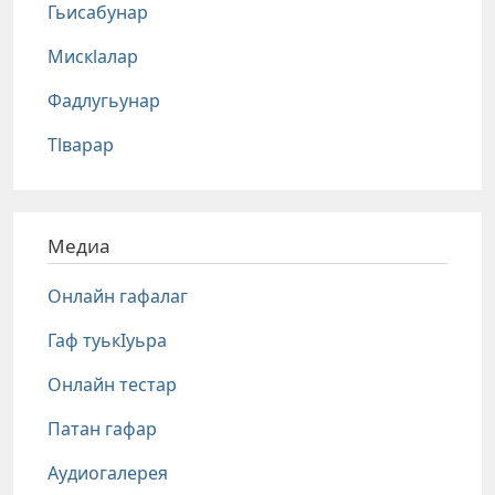
Гьисабунар
Мискlалар
Фадлугьунар
Тlварар
Медиа
Онлайн гафалаг
Гаф туькIуьра
Онлайн тестар
Патан гафар
Аудиогалерея