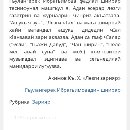
Гъулангерек Ибрагьимова фадлай шиирар
теснифунал машгъул я. Адан эсерар лезги
газетрин ва журналрин чинриз акъатзава.
"Ашукь я зун", "Лезги чIал" ва маса шииррай
хайи ватандал ашукь, дидедин чIал
кIанзавай зари аквазва. Адан са гзаф чIалар
("Эсли", "Гьажи Давуд", "Чан ширин", "Пеле
мег авай суна" ва мсб.) композитри
музыкадал эцигнава ва сегьнедилай
манидарри лугьузва.
Акимов Къ. Х. «Лезги зарияр»
Гъулангерек Ибрагьимовадин шиирар
Рубрика
Зарияр
1750 просмотров