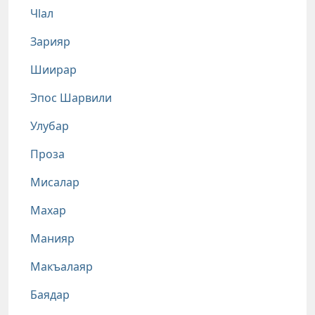
Чlал
Зарияр
Шиирар
Эпос Шарвили
Улубар
Проза
Мисалар
Махар
Манияр
Макъалаяр
Баядар