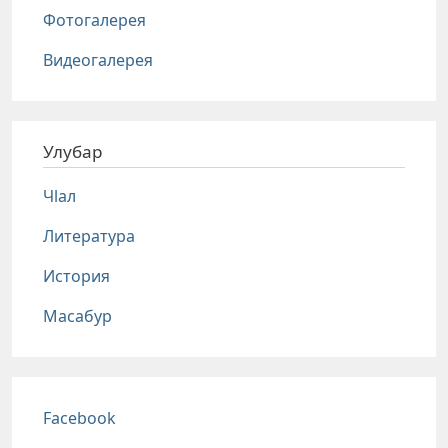
Фотогалерея
Видеогалерея
Улубар
Чlал
Литература
История
Масабур
Соц сети
Facebook