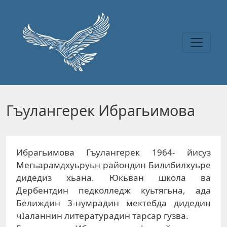
Перейти к основному содержанию
Гъулангерек Ибрагьимова
Ибрагьимова Гъулангерек 1964- йисуз
Мегьарамдхуьруьн райондин Билибилхуьре
дидедиз хьана. Юкьван школа ва
Дербентдин педколледж куьтягьна, ада
Белиждин 3-нумрадин мектебда дидедин
чIаланнин литературадин тарсар гузва.