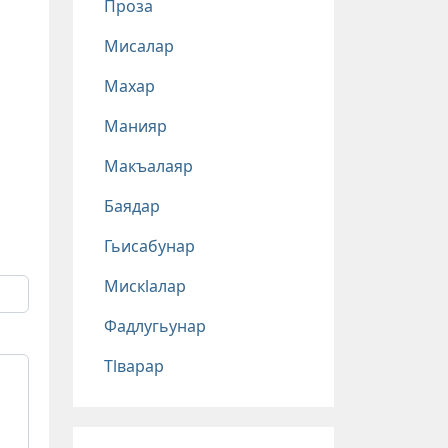
Проза
Мисалар
Махар
Манияр
Макъалаяр
Баядар
Гьисабунар
Мискlалар
Фадлугьунар
Тlварар