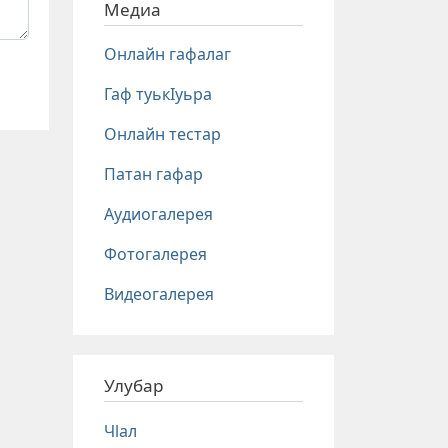
Медиа
Онлайн гафалаг
Гаф туькIуьра
Онлайн тестар
Патан гафар
Аудиогалерея
Фотогалерея
Видеогалерея
Улубар
Чlал