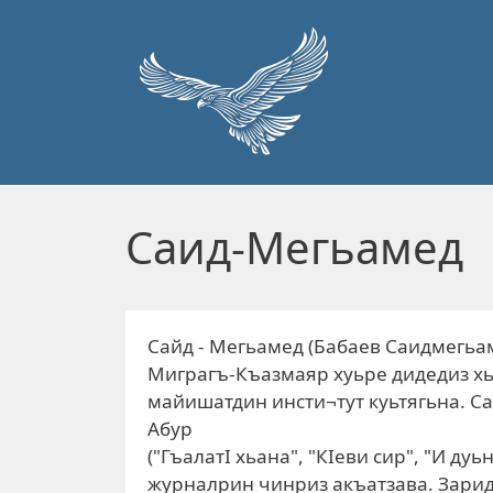
Перейти к основному содержанию
Саид-Мегьамед
Сайд - Мегьамед (Бабаев Саидмегьа
Миграгъ-Къазмаяр хуьре дидедиз хь
майишатдин инсти¬тут куьтягьна. С
Абур
("ГъалатI хьана", "КIеви сир", "И дуь
журналрин чинриз акъатзава. Зари