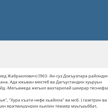
мед Жабраилович) I963- йи-суз Докъузпара районди
ана. Ада юкьван мектеб ва Дагъустандин хуьруьн
айд -Мегьамеда жегьил вахтарилай шиирар теснифза
нья", "Хура къати нефе хьайила" ва мсб. ) газетрин ва
дин яратмишунрин кьилин темаяр муьгьуьббат,