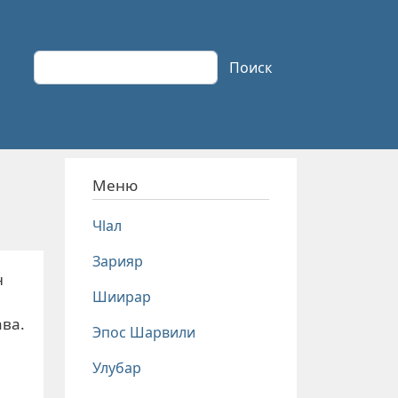
Поиск
Поиск
Меню
Чlал
Зарияр
н
Шиирар
ва.
Эпос Шарвили
Улубар