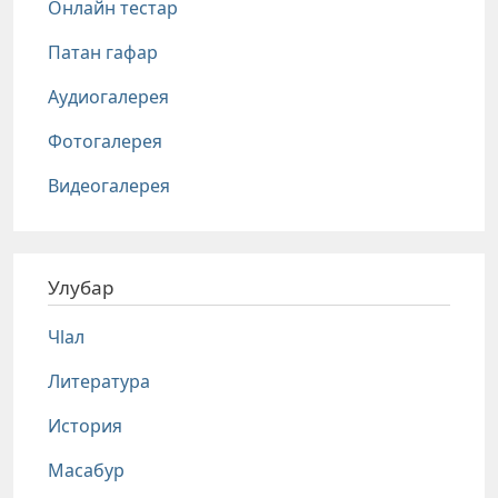
Онлайн тестар
Патан гафар
Аудиогалерея
Фотогалерея
Видеогалерея
Улубар
Чlал
Литература
История
Масабур