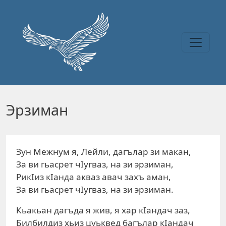
Перейти к основному содержанию
Эрзиман
Зун Межнум я, Лейли, дагълар зи макан,
За ви гьасрет чIугваз, на зи эрзиман,
РикIиз кIанда акваз авач захъ аман,
За ви гьасрет чIугваз, на зи эрзиман.
Кьакьан дагъда я жив, я хар кIандач заз,
Билбилдиз хьиз цуьквед багълар кIандач