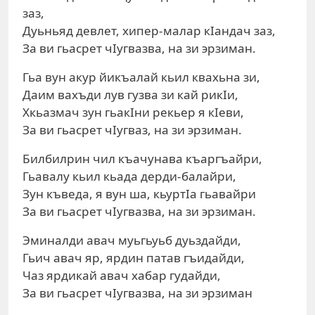
заз,
Дуьньяд девлет, хипер-малар кIандач заз,
За ви гьасрет чIугвазва, на зи эрзиман.
Гьа вун акур йикъалай кьил квахьна зи,
Даим вахъди лув гузва зи кай рикIи,
Хкьазмач зун гьакIни рекьер я кIеви,
За ви гьасрет чIугваз, на зи эрзиман.
Билбилрин чил къачунава къаргъайри,
Гьавалу кьил кьада дерди-балайри,
Зун къведа, я вун ша, кьуртIа гьавайри
За ви гьасрет чIугвазва, на зи эрзиман.
Эминалди авач муьгьуьб дуьздайди,
Гьич авач яр, ярдин патав гъидайди,
Чаз ярдикай авач хабар гудайди,
За ви гьасрет чIугвазва, на зи эрзиман