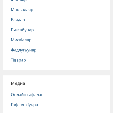
Макъалаяр
Баядар
Гьисабунар
Мискlалар
Фадлугьунар
Тlварар
Медиа
Онлайн гафалаг
Гаф туькIуьра