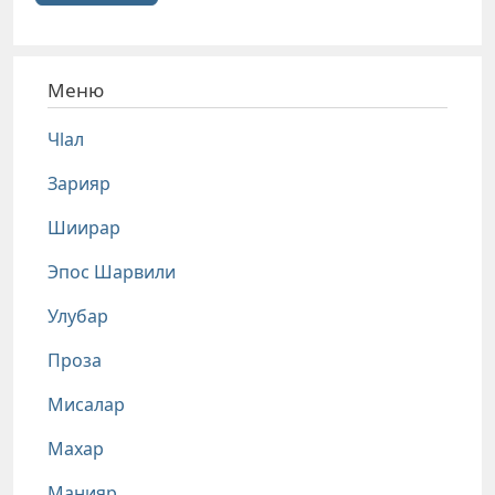
Меню
Чlал
Зарияр
Шиирар
Эпос Шарвили
Улубар
Проза
Мисалар
Махар
Манияр