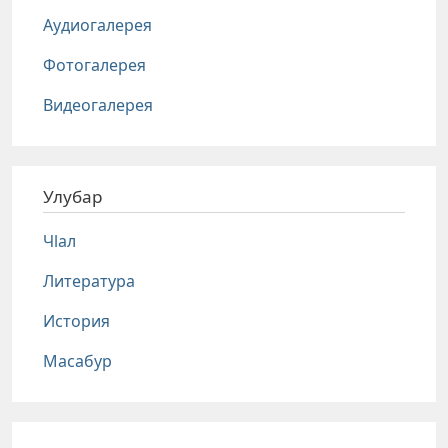
Аудиогалерея
Фотогалерея
Видеогалерея
Улубар
Чlал
Литература
История
Масабур