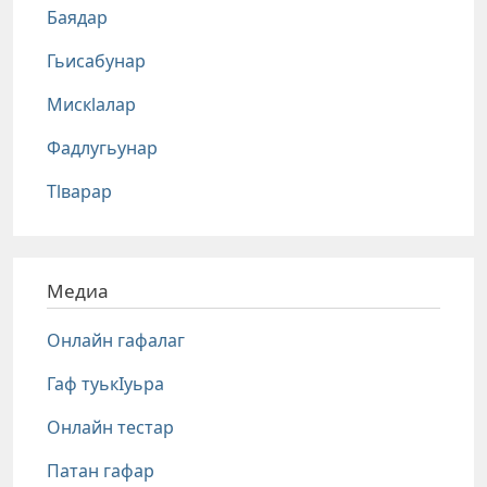
Баядар
Гьисабунар
Мискlалар
Фадлугьунар
Тlварар
Медиа
Онлайн гафалаг
Гаф туькIуьра
Онлайн тестар
Патан гафар