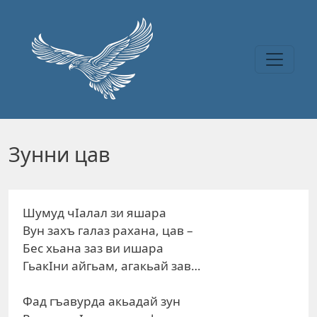
Перейти к основному содержанию
Зунни цав
Шумуд чIалал зи яшара
Вун захъ галаз рахана, цав –
Бес хьана заз ви ишара
ГьакIни айгьам, агакьай зав…
Фад гъавурда акьадай зун