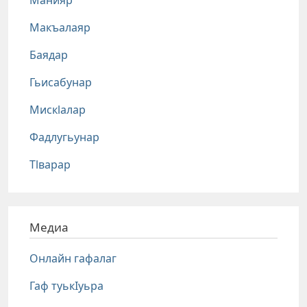
Манияр
Макъалаяр
Баядар
Гьисабунар
Мискlалар
Фадлугьунар
Тlварар
Медиа
Онлайн гафалаг
Гаф туькIуьра