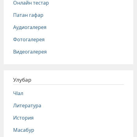
Онлайн тестар
Патан гафар
Аудиогалерея
Фотогалерея
Видеогалерея
Улубар
Чlал
Литература
История
Масабур