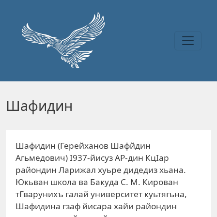
Перейти к основному содержанию
Шафидин
Шафидин (Герейханов Шафйдин
Агьмедович) I937-йисуз АР-дин КцIар
райондин Ларижал хуьре дидедиз хьана.
Юкьван школа ва Бакуда С. М. Кирован
тГварунихъ галай университет куьтягьна,
Шафидина гзаф йисара хайи райондин