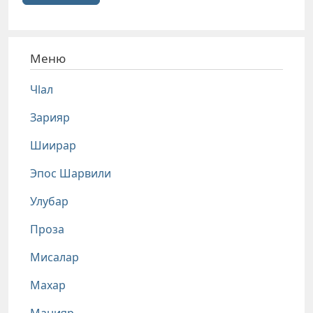
Меню
Чlал
Зарияр
Шиирар
Эпос Шарвили
Улубар
Проза
Мисалар
Махар