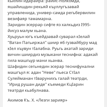
кьилин идарайра: райис-полкомда,
яшайишдин рекьяй къуллугъзавай
управленида, универ-самда регьбервилин
везифаяр тамамарна.
Заридин эсеррар сифте яз халкьдиз I995-
йисуз малум хьана.
Хуьруьн югъ къейдзавай суварал кIелай
"Ватан Пагьиржал" шиир яб гузвайбуру мад
кIел хъувун тIалабна. Руьгь акатай зариди
вичин шиирдиз музыкани теснифна: адакай
гила машгьур мани хьанва.
Шафидин сегьнедин эсерар теснифунални
машгъул я: адан "Неве" пьеса СтIал
Сулейманан тIварунихъ галай театрди,
"Ирид рушан диде" къемеди КцIарин
театрди кьабулнава.
Акимов Къ. Х. «Лезги зарияр»