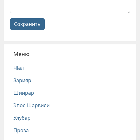
Сохранить
Меню
Чlал
Зарияр
Шиирар
Эпос Шарвили
Улубар
Проза