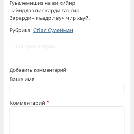
Гуьзлемишиз на ви хийир,
Тийирдаз пис карди таъсир
Зарардин къадри вуч чир хьуй.
Рубрика
СтIал Сулейман
459 просмотров
Добавить комментарий
Ваше имя
Комментарий