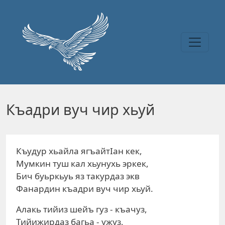
Перейти к основному содержанию
Къадри вуч чир хьуй
Къудур хьайла ягъайтIан кек,
Мумкин туш кал хьунухь эркек,
Бич буьркьуь яз такурдаз экв
Фанардин къадри вуч чир хьуй.
Алакь тийиз шейъ гуз - къачуз,
Тийижирдаз багьа - ужуз,