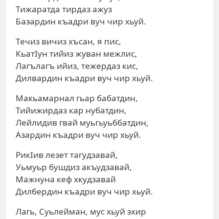
Тижаратда тирдаз ажуз
Базардин къадри вуч чир хьуй.
Течиз вичиз хъсан, я пис,
КьатIун тийиз жуван межлис,
Лагълагъ ийиз, тежердаз кис,
Дилвардин къадри вуч чир хьуй.
Макьамарнал гьар бабатдин,
Тийижирдаз кар нубатдин,
Лейлидив гвай муьгьуьббатдин,
Азардин къадри вуч чир хьуй.
РикIив лезет тагудзавай,
Уьмуьр бушдиз акъудзавай,
Мажнуна кеф хкудзавай
Дилбердин къадри вуч чир хьуй.
Лагь, Суьлейман, мус хьуй эхир