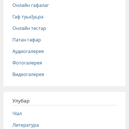
Онлайн гафалаг
Гаф туькIуьра
Онлайн тестар
Патан гафар
Аудиогалерея
Фотогалерея
Видеогалерея
Улубар
Чlал
Литература