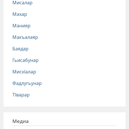
Мисалар
Махар
Манияр
Макъалаяр
Баядар
Гьисабунар
Мискlалар
Фадлугьунар
Тlварар
Медиа