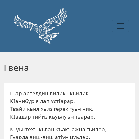
Перейти к основному содержанию
Гвена
Гьар артелдин вилик - кьилик
КIанибур я лап yстIapap.
Твайи кьил хьиз герек гуьн ник,
КIвадар тийиз къуьлуън твapap.
Кьуьнтехъ кьван къакъажна гьилер,
Гьарда виш-виш атIун цуьлер,