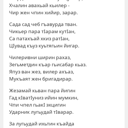
Хчалин авахьай кьилер -
Чир жен чпин хийир, зарар.
Сада сад чеб гъавурда тван.
Чикьер пара тIарам кутIан,
Сa патахъай хкиз ратIан,
ЦIувад къуз куьтягьин йигар.
Чилеривни ширин рахаз,
Зегьметдин къар гьисабар кьаз.
Япуз ван жез, вилер ахъаз,
Мукъаят жен бригадирар.
Жезамай кьван пара йигин
Гад кIватIуниз ийин мумкин,
Чпи чпел гьакI эхцигин
Ударник лугьудай тIварар.
За лугьудай ихьтин къайда