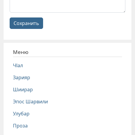
Сохранить
Меню
Чlал
Зарияр
Шиирар
Эпос Шарвили
Улубар
Проза