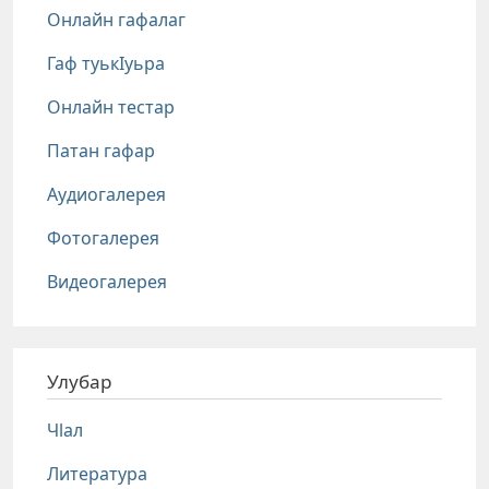
Онлайн гафалаг
Гаф туькIуьра
Онлайн тестар
Патан гафар
Аудиогалерея
Фотогалерея
Видеогалерея
Улубар
Чlал
Литература