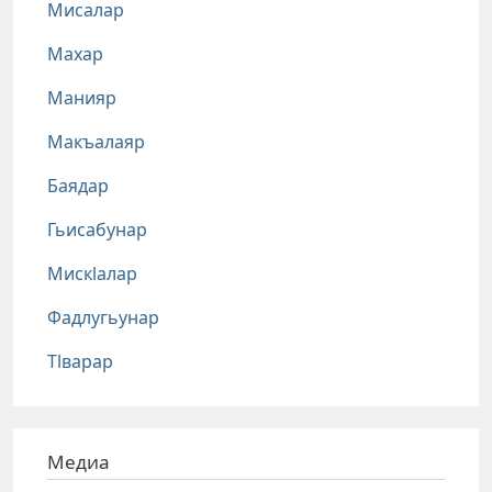
Мисалар
Махар
Манияр
Макъалаяр
Баядар
Гьисабунар
Мискlалар
Фадлугьунар
Тlварар
Медиа