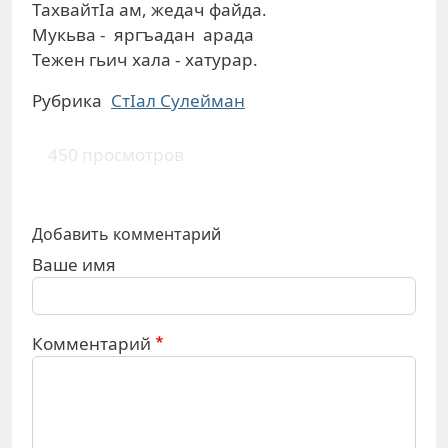
ТахвайтIа ам, жедач файда.
Мукьва - яргъадан арада
Тежен гьич хала - хатурар.
Рубрика
СтIал Сулейман
450 просмотров
Добавить комментарий
Ваше имя
Комментарий