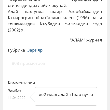
стипендиядиз лайих акунай.
Алай вахтунда шаир Азербайжандин
Кхьирагрин кІватІалдин член (1996) ва и
тешкилатдин Къубадин филиалдин седр
(2002) я.
"АЛАМ" журнал
Рубрика
Зарияр
808 просмотров
Комментарии
Заибат
де2 идал алай т1вар вуч я
11.04.2022