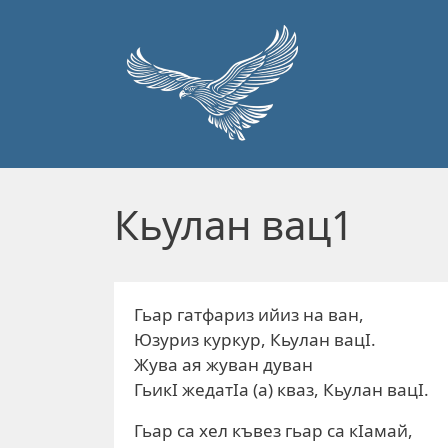
Перейти к основному содержанию
Кьулан вац1
Гьар гатфариз ийиз на ван,
Юзуриз куркур, Кьулан вацI.
Жува ая жуван дуван
ГьикI жедатIа (а) кваз, Кьулан вацI.
Гьар са хел къвез гьар са кIамай,