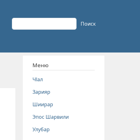
Поиск
Поиск
Меню
Чlал
Зарияр
Шиирар
Эпос Шарвили
Улубар