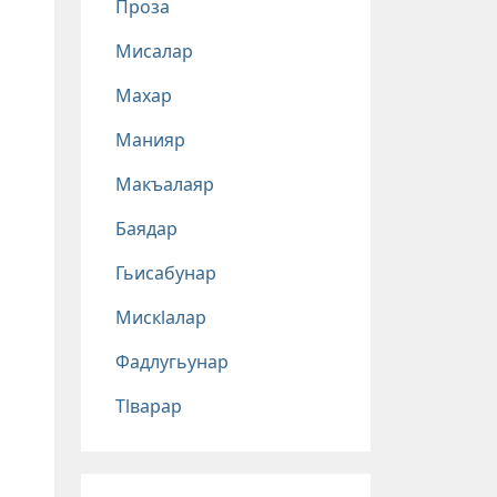
Проза
Мисалар
Махар
Манияр
Макъалаяр
Баядар
Гьисабунар
Мискlалар
Фадлугьунар
Тlварар