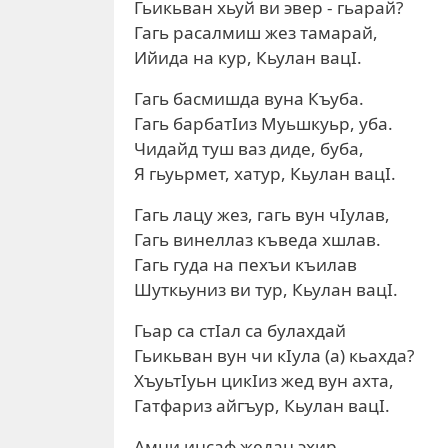
Гьикьван хьуй ви эвер - гьарай?
Гагь расалмиш жез тамарай,
Ийида на кур, Кьулан вацI.
Гагь басмишда вуна Къуба.
Гагь барбатIиз Муьшкуьр, уба.
Чидайд туш ваз диде, буба,
Я гьуьрмет, хатур, Кьулан вацI.
Гагь лацу жез, гагь вун чIулав,
Гагь винеллаз къведа хшлав.
Гагь гуда на пехъи къилав
Шуткьуниз ви тур, Кьулан вацI.
Гьар са стIал са булахдай
Гьикьван вун чи кIула (а) кьахда?
ХъуьтIуьн цикIиз жед вун ахта,
Гатфариз айгъур, Кьулан вацI.
Амни инсаф жедан эхир