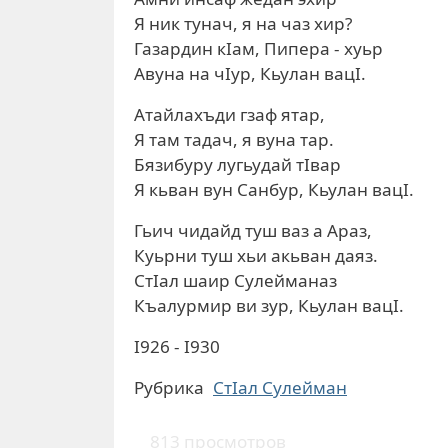
Я ник тунач, я на чаз хир?
Газардин кIам, Пипера - хуьр
Авуна на чIур, Кьулан вацI.
Атайлахъди гзаф ятар,
Я там тадач, я вуна тар.
Бязибуру лугьудай тIвар
Я кьван вун Санбур, Кьулан вацI.
Гьич чидайд туш ваз а Араз,
Куьрни туш хьи акьван даяз.
СтIал шаир Сулейманаз
Къалурмир ви зур, Кьулан вацI.
I926 - I930
Рубрика
СтIал Сулейман
813 просмотров