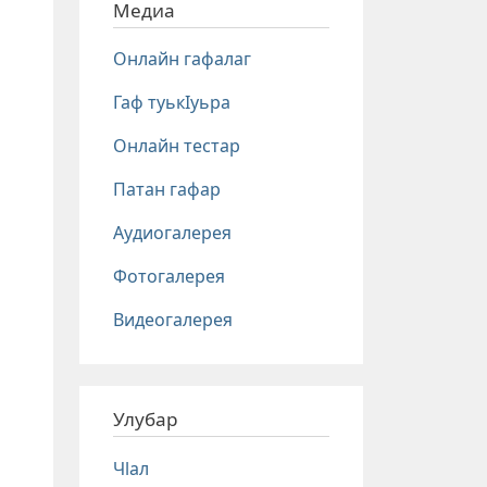
Медиа
Онлайн гафалаг
Гаф туькIуьра
Онлайн тестар
Патан гафар
Аудиогалерея
Фотогалерея
Видеогалерея
Улубар
Чlал