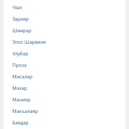
Чlал
Зарияр
Шиирар
Эпос Шарвили
Улубар
Проза
Мисалар
Махар
Манияр
Макъалаяр
Баядар