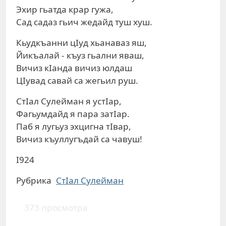
Эхир гьатда крар гужа,
Сад садаз гьич жедайд туш хуш.
Кьудкъанни цIуд хьанаваз яш,
Йикъалай - къуз гьални яваш,
Вичиз кIанда вичиз юлдаш
ЦIувад савай са жегьил руш.
СтIал Сулейман я устIар,
Фагьумдайд я пара затIар.
Паб я лугьуз эхцигна тIвар,
Вичиз къуллугъдай са чавуш!
I924
Рубрика
СтIал Сулейман
373 просмотра