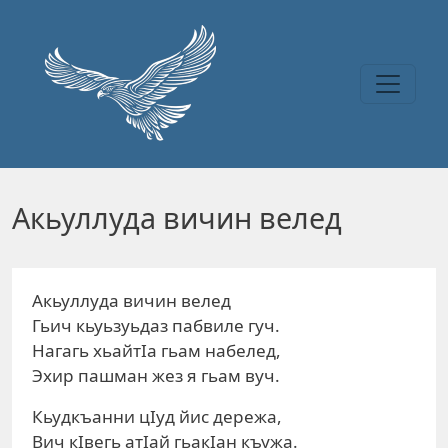
Перейти к основному содержанию
Акьуллуда вичин велед
Акьуллуда вичин велед
Гьич кьуьзуьдаз пабвиле гуч.
Нагагь хьайтIа гьам набелед,
Эхир пашман жез я гьам вуч.
Кьудкъанни цIуд йис дережа,
Вич кIвегь атIай гьакIан къужа.