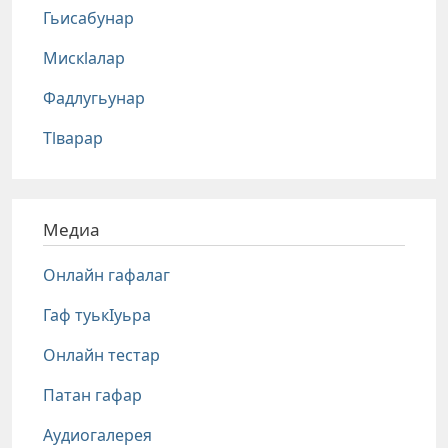
Гьисабунар
Мискlалар
Фадлугьунар
Тlварар
Медиа
Онлайн гафалаг
Гаф туькIуьра
Онлайн тестар
Патан гафар
Аудиогалерея