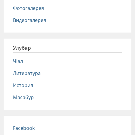
Фотогалерея
Видеогалерея
Улубар
Чlал
Литература
История
Масабур
Соц сети
Facebook