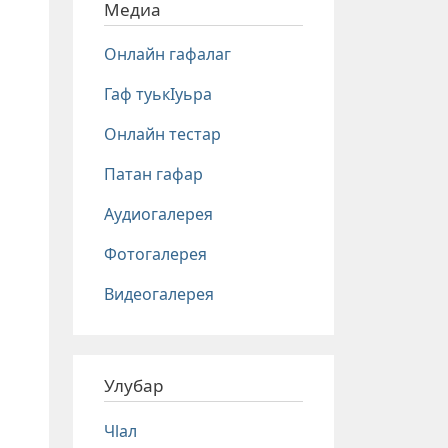
Медиа
Онлайн гафалаг
Гаф туькIуьра
Онлайн тестар
Патан гафар
Аудиогалерея
Фотогалерея
Видеогалерея
Улубар
Чlал