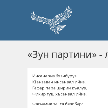
Перейти к основному содержанию
«Зун партини» - 
Инсанариз бязибуруз
КIанзавач инсанвал ийиз.
Гафар пара ширин къалуз,
Фикир туш хъсанвал ийиз.
Фагьумна за, са бязибур: