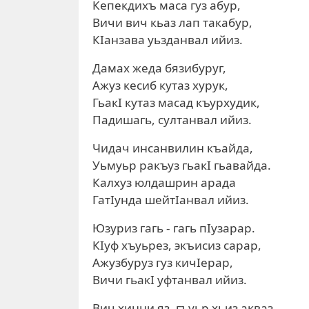
Кепекдихъ маса гуз абур,
Вичи вич кьаз лап такабур,
КIанзава уьзданвал ийиз.
Дамах жеда бязибуруг,
Ажуз кесиб кутаз хурук,
ГьакI кутаз масад къурхудик,
Падишагь, султанвал ийиз.
Чидач инсанвилин къайда,
Уьмуьр ракъуз гьакI гьавайда.
Калхуз юлдашрин арада
ГатIунда шейтIанвал ийиз.
Юзуриз гагь - гагь пIузарар.
КIуф хъуьрез, экъисиз сарар,
Ажузбуруз гуз кичIерар,
Вичи гьакI уфтанвал ийиз.
Вич хинни яз, гъуьр хьиз акваз,