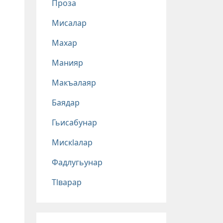
Проза
Мисалар
Махар
Манияр
Макъалаяр
Баядар
Гьисабунар
Мискlалар
Фадлугьунар
Тlварар