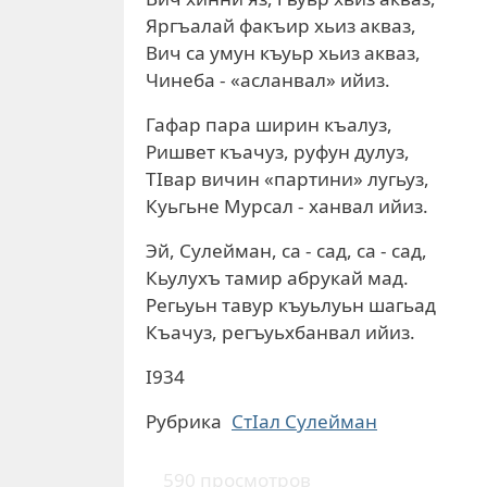
Яргъалай факъир хьиз акваз,
Вич са умун къуьр хьиз акваз,
Чинеба - «асланвал» ийиз.
Гафар пара ширин къалуз,
Ришвет къачуз, руфун дулуз,
TIвap вичин «партини» лугьуз,
Куьгьне Мурсал - ханвал ийиз.
Эй, Сулейман, са - сад, са - сад,
Кьулухъ тамир абрукай мад.
Регьуьн тавур къуьлуьн шагьад
Къачуз, регъуьхбанвал ийиз.
I934
Рубрика
СтIал Сулейман
590 просмотров