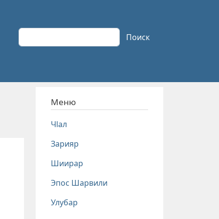
Поиск
Поиск
Меню
Чlал
Зарияр
Шиирар
Эпос Шарвили
Улубар