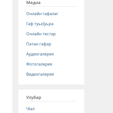
Медиа
Онлайн гафалаг
Гаф туькIуьра
Онлайн тестар
Патан гафар
Аудиогалерея
Фотогалерея
Видеогалерея
Улубар
Чlал