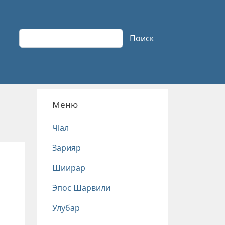
Поиск
Поиск
Меню
Чlал
Зарияр
Шиирар
Эпос Шарвили
Улубар