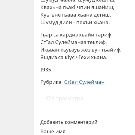
Квахьна гьакI чпин яшайиш,
Куьгьне гьава хьана дегиш,
Шумуд дили - пехъи хьана.
Гьар са кардиз хьайи тариф
СтIал Сулейманаз теклиф.
Икьван кьуьзуь жез вун гьайиф,
Яшдиз са кIус чIехи хьана.
I935
Рубрика
СтIал Сулейман
474 просмотра
Добавить комментарий
Ваше имя