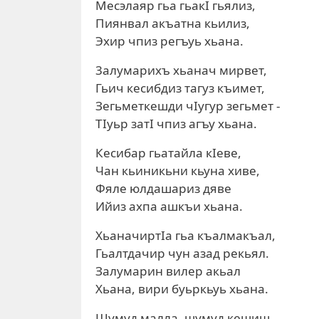
Месэлаяр гьа гьакI гьялиз,
Пиянвал акъатна кьилиз,
Эхир чпиз регъуь хьана.
3алумарихъ хьанач мирвет,
Гьич кесибдиз тагуз къимет,
Зегьметкешди чIугур зегьмет -
ТIуьр затI чпиз агъу хьана.
Кесибар гьатайла кIеве,
Чан кьиникьни кьуна хиве,
Фяле юлдашариз дяве
Ийиз ахпа ашкъи хьана.
ХьаначиртIа гьа къалмакъал,
Гьалтдачир чун азад рекьял.
Залумарин вилер акьал
Хьана, вири буьркьуь хьана.
Шумуд малла, шумуд кешиш,