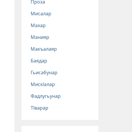
Проза
Мисалар
Махар
Манияр
Макъалаяр
Баядар
Гьисабунар
Мискlалар
Фадлугьунар
Тlварар