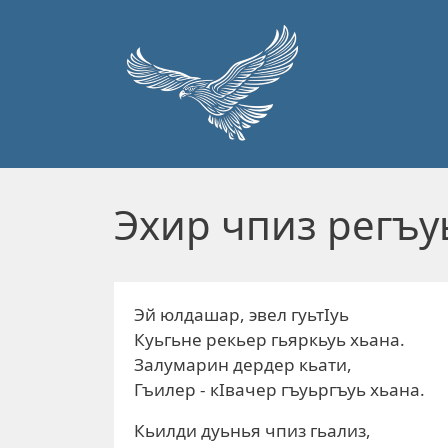
Перейти к основному содержанию
Эхир чпиз регъу
Эй юлдашар, эвел гуьтIуь
Куьгьне рекьер гьяркьуь хьана.
Залумарин дердер кьати,
Гъилер - кIвачер гъуьргъуь хьана.
Кьилди дуьнья чпиз гьализ,