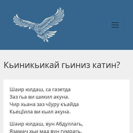
Перейти к основному содержанию
Кьиникьикай гьиниз катин?
Шаир юлдаш, са газетда
Заз гьа ви шикил акуна.
Чир хьана заз чIуру къайда
КьецIила ви кьил акуна.
Шаир юлдаш, вун Абдуллагь,
Язамач хьи мад вун гумрагь.