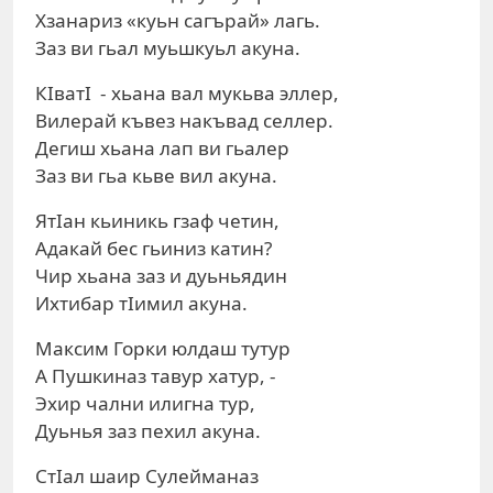
Хзанариз «куьн сагърай» лагь.
Заз ви гьал муьшкуьл акуна.
КIватI - хьана вал мукьва эллер,
Вилерай къвез накъвад селлер.
Дегиш хьана лап ви гьалер
Заз ви гьа кьве вил акуна.
ЯтIан кьиникь гзаф четин,
Адакай бес гьиниз катин?
Чир хьана заз и дуьньядин
Ихтибар тIимил акуна.
Максим Горки юлдаш тутур
А Пушкиназ тавур хатур, -
Эхир чални илигна тур,
Дуьнья заз пехил акуна.
СтIал шаир Сулейманаз