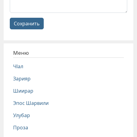
Сохранить
Меню
Чlал
Зарияр
Шиирар
Эпос Шарвили
Улубар
Проза