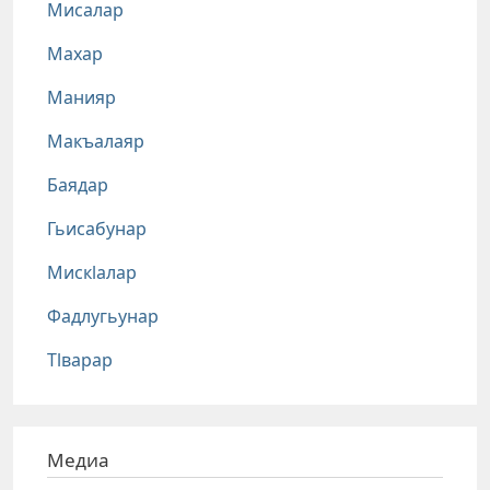
Мисалар
Махар
Манияр
Макъалаяр
Баядар
Гьисабунар
Мискlалар
Фадлугьунар
Тlварар
Медиа