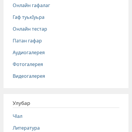
Онлайн гафалаг
Гаф туькIуьра
Онлайн тестар
Патан гафар
Аудиогалерея
Фотогалерея
Видеогалерея
Улубар
Чlал
Литература