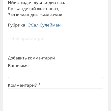
Ийиз чидач дуьньядиз наз.
Яргъандикай хкатнаваз,
Заз юлдашдин гъил акуна.
Рубрика
СтIал Сулейман
462 просмотра
Добавить комментарий
Ваше имя
Комментарий