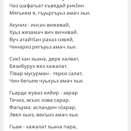
Чаз шафагьат къведай рикIин
Мягькем я, гъуьргъуьз амач хьи.
Акуниз - инсан вижевай,
Хуьз жезамач вич вичивай.
Вуч атайтIан рахаз сивяй,
Чинариз регъуьз амач хьи.
СикI хан хьана, дере халват,
Бязибуруз жез хажалат.
ТIвар мусурман - терки салат,
Чин бегьем чуьхуьз амач хьи.
Гьарда жуваз хийир - зарар
Течиз, экъис изва сарар.
Фагьума: асландин чIарар,
Эвел хьиз, векъиз амач хьи.
Гъам - хажалат хьана пара,