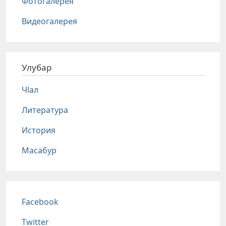
Фотогалерея
Видеогалерея
Улубар
Чlал
Литература
История
Масабур
Соц сети
Facebook
Twitter