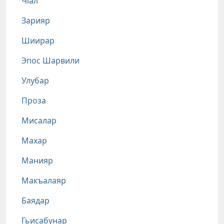
Чlал
Зарияр
Шиирар
Эпос Шарвили
Улубар
Проза
Мисалар
Махар
Манияр
Макъалаяр
Баядар
Гьисабунар