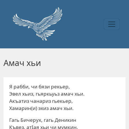
Перейти к основному содержанию
Амач хьи
Я рабби, чи бязи рекьер,
Эвел хьиз, гьяркьуьз амач хьи.
Акъатиз чанариз гьекьер,
Хамарин(и) эхиз амач хьи.
Гагь Бичерух, гагь Деникин
Къвез, атIая хьи чи мумкин.