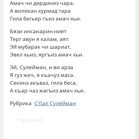
Амач чи дердиниз чара.
А виликан хурмад тара
Гила бегьер гъиз амач хьи.
Бязи инсанарин ният
Терг авун я калам, аят.
Эй мубарак чи шариат,
Эвел хьиз, яргъиз амач хьи.
Эй, Сулейман, и ви арза
Я гуз жеч, я къачуз маса.
Секинз акъваз, гила беса,
А къар чаз жагъиз амач хьи.
Рубрика
СтIал Сулейман
1 просмотр