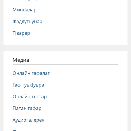
Мискlалар
Фадлугьунар
Тlварар
Медиа
Онлайн гафалаг
Гаф туькIуьра
Онлайн тестар
Патан гафар
Аудиогалерея