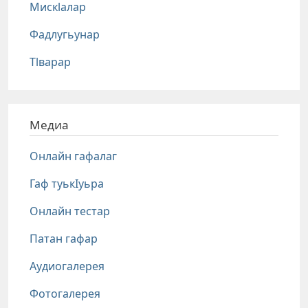
Мискlалар
Фадлугьунар
Тlварар
Медиа
Онлайн гафалаг
Гаф туькIуьра
Онлайн тестар
Патан гафар
Аудиогалерея
Фотогалерея