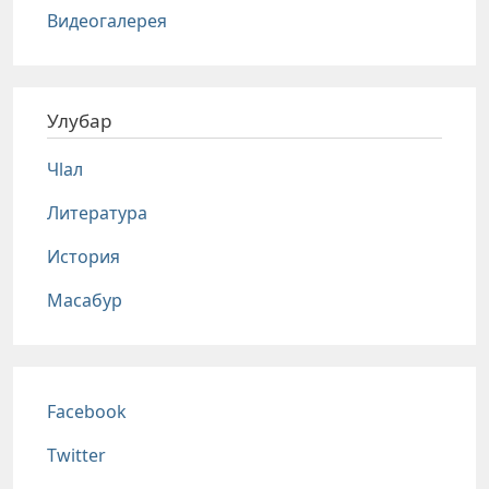
Видеогалерея
Улубар
Чlал
Литература
История
Масабур
Соц сети
Facebook
Twitter