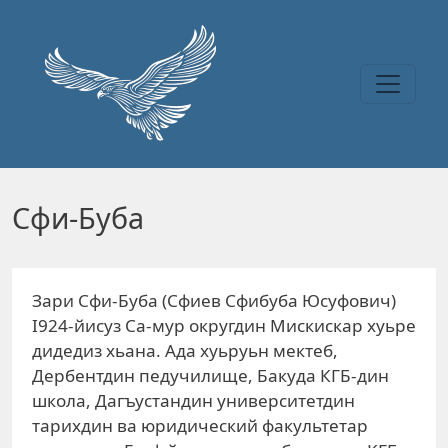
Перейти к основному содержанию
Сфи-Буба
Зари Сфи-Буба (Сфиев Сфибуба Юсуфович)
I924-йисуз Са-мур округдин Мискискар хуьре
дидедиз хьана. Ада хуьруьн мектеб,
Дербентдин педучилище, Бакуда КГБ-дин
школа, Дагъустандин университетдин
тарихдин ва юридический факультетар