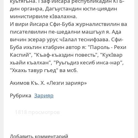
куьтягьна. Гзаф йисара республикадин КГБ-
дин органра, Дагъустандин юсти-циядин
министирвиле кIвалахна.
И вири йисара Сфи-Буба журналиствилин ва
писателвилин пе-шедални машгъул я. Ада
вичин эсерар урус чIалал теснифзава. Сфи-
Буба ихьтин ктабрин автор я: "Пароль - Рехи
Каспий", "Къаф-къаздин повесть", "КукIвар
хьайи къалхан", "Руьгьдиз кесиб инса-нар",
"Хкахь тавур гъед" ва мсб.
Акимов Къ. Х. «Лезги зарияр»
Рубрика
Зарияр
1818 просмотров
Добавить комментарий