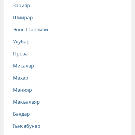
Зарияр
Шиирар
Эпос Шарвили
Улубар
Проза
Мисалар
Махар
Манияр
Макъалаяр
Баядар
Гьисабунар