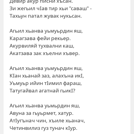
Девир акур писни хъсан.
Зи жегьил чIав тир хьи "саваш" -
Тахьун патал жувак нукьсан.
Агьил хьанва уьмуьрдин яш,
Карагзава фейи рекьер.
Акурвиляй тухвални каш,
Акатзава зак хъелни хъвер.
Агьил хьанва уьмуьрдин яш,
КIан хьанай заз, алахъна икI,
Уьмуьр ийин тIимил фараш,
Татугайвал агатнай гьикI?
Агьил хьанва уьмьрдин яш,
Авуна за гьуьрмет, хатур.
АтIугънач чин, хъиле хьанач,
Четинвилиз гуз тунач кIур.