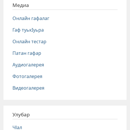
Медиа
Онлайн гафалаг
Гаф туькIуьра
Онлайн тестар
Патан гафар
Аудиогалерея
Фотогалерея
Видеогалерея
Улубар
Чlал