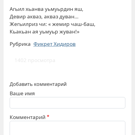
Агьил хьанва уьмуьрдин яш,
Девир акваз, акваз дуван…
Жегьилриз чи: « жемир чаш-баш,
Кьакьан ая уьмуьр жуван!»
Рубрика
Фикрет Хидиров
1402 просмотра
Добавить комментарий
Ваше имя
Комментарий