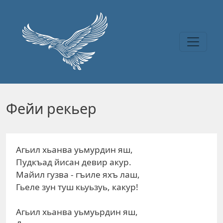
Перейти к основному содержанию
Фейи рекьер
Агьил хьанва уьмурдин яш,
Пудкъад йисан девир акур.
Майил гузва - гъиле яхъ лаш,
Гьеле зун туш кьуьзуь, какур!
Агьил хьанва уьмуьрдин яш,