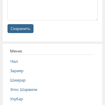
Сохранить
Меню
Чlал
Зарияр
Шиирар
Эпос Шарвили
Улубар