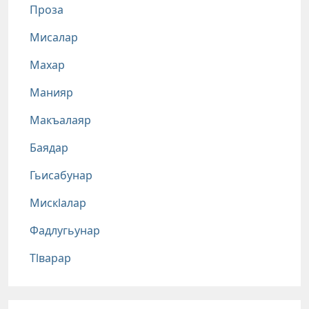
Проза
Мисалар
Махар
Манияр
Макъалаяр
Баядар
Гьисабунар
Мискlалар
Фадлугьунар
Тlварар