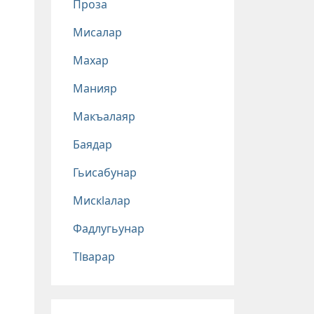
Проза
Мисалар
Махар
Манияр
Макъалаяр
Баядар
Гьисабунар
Мискlалар
Фадлугьунар
Тlварар