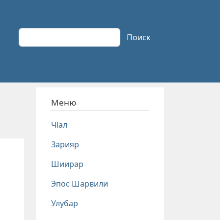
Поиск
Поиск
Меню
Чlал
Зарияр
Шиирар
Эпос Шарвили
Улубар