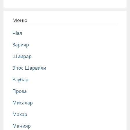
Меню
Чlал
Зарияр
Шиирар
Эпос Шарвили
Улубар
Проза
Мисалар
Махар
Манияр