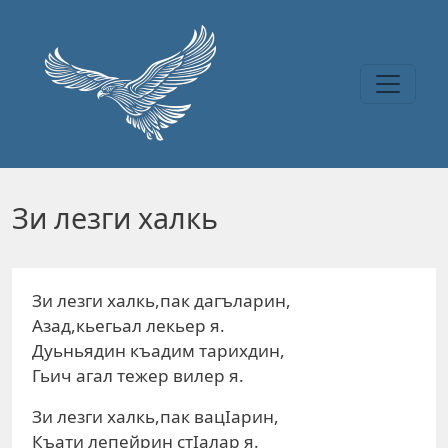
Перейти к основному содержанию
Зи лeзги хaлкь
Зи лeзги хaлкь,пaк дaгълaрин,
Азaд,кьeгьaл лeкьeр я.
Дуьньядин къaдим тaрихдин,
Гьич aгaл тeжeр вилeр я.
Зи лeзги хaлкь,пaк вaцIaрин,
Къaти лeпeйрин стIaлaр я.