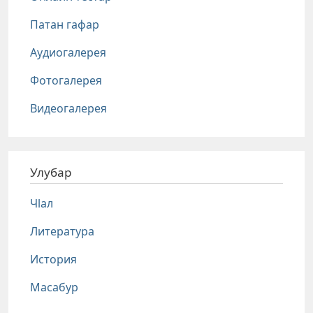
Патан гафар
Аудиогалерея
Фотогалерея
Видеогалерея
Улубар
Чlал
Литература
История
Масабур