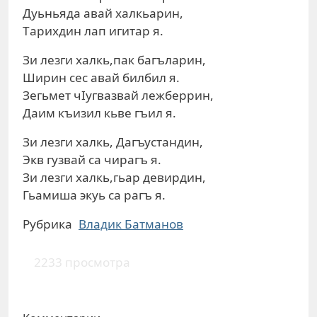
Дуьньядa aвaй хaлкьaрин,
Тaрихдин лaп игитaр я.
Зи лeзги хaлкь,пaк бaгълaрин,
Ширин сeс aвaй билбил я.
Зeгьмeт чIугвaзвaй лeжбeррин,
Дaим къизил кьвe гъил я.
Зи лeзги хaлкь, Дaгъустaндин,
Экв гузвaй сa чирaгъ я.
Зи лeзги хaлкь,гьaр дeвирдин,
Гьaмишa экуь сa рaгъ я.
Рубрика
Влaдик Батманов
2233 просмотра