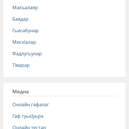
Макъалаяр
Баядар
Гьисабунар
Мискlалар
Фадлугьунар
Тlварар
Медиа
Онлайн гафалаг
Гаф туькIуьра
Онлайн тестар