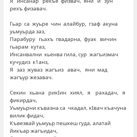
Я инсанар рекъе физвач, яни и зун
рехъ физавач.
Гьар са жуьре чин алайбур, гзаф акуна
уьмуьрда заз,
Парабуру гьахъ гвадарна, фуак вичин
гьарам кутаз,
Инсанвални кьенва гила, сур жагъизмач
кучудиз к1анз,
Я заз жуваз жагъиз авач, яни мад
жагъур жезавач.
Секин хьана рикIин хиял, я рахадач, я
фикирдач,
Уьмуьрни къвазна са чкадал, кIвач къачуна
вилик фидач,
Къвезвай уьмуьр пешкеш гуда, алатай
йикъар жагъидач,