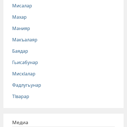
Мисалар
Махар
Манияр
Макъалаяр
Баядар
Гьисабунар
Мискlалар
Фадлугьунар
Тlварар
Медиа