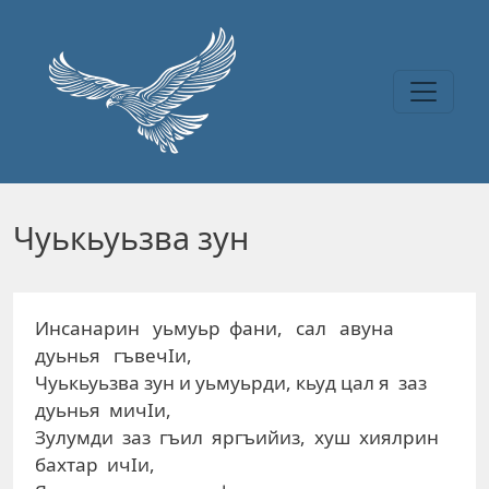
Перейти к основному содержанию
Чуькьуьзва зун
Инсанарин уьмуьр фани, сал авуна
дуьнья гъвечIи,
Чуькьуьзва зун и уьмуьрди, кьуд цал я заз
дуьнья мичIи,
Зулумди заз гъил яргъийиз, хуш хиялрин
бахтар ичIи,