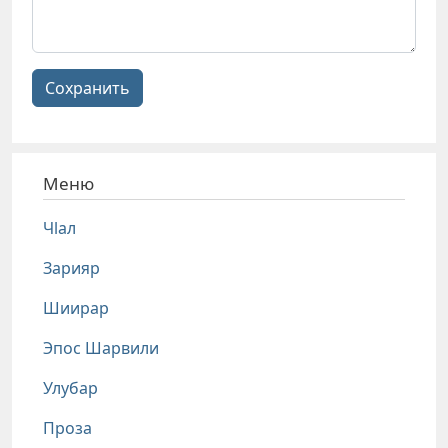
Сохранить
Меню
Чlал
Зарияр
Шиирар
Эпос Шарвили
Улубар
Проза