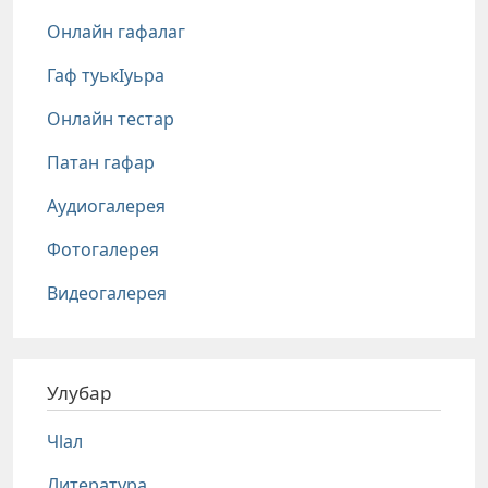
Онлайн гафалаг
Гаф туькIуьра
Онлайн тестар
Патан гафар
Аудиогалерея
Фотогалерея
Видеогалерея
Улубар
Чlал
Литература