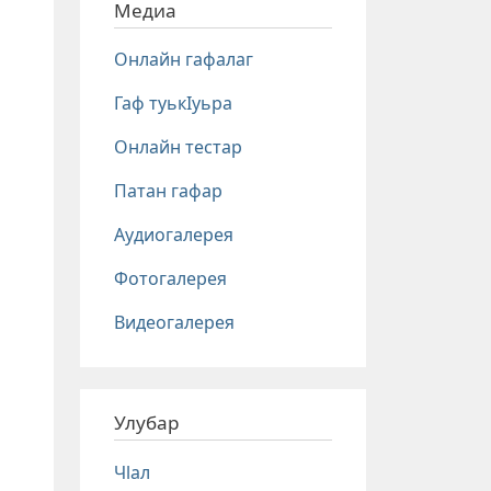
Медиа
Онлайн гафалаг
Гаф туькIуьра
Онлайн тестар
Патан гафар
Аудиогалерея
Фотогалерея
Видеогалерея
Улубар
Чlал