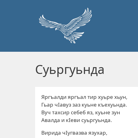
Перейти к основному содержанию
Суьргуьнда
Яргъалди яргъал тир хуьре хьун,
Гьар чIавуз заз куьне къехуьнда.
Вуч тахсир себеб яз, куьне зун
Авалда и кIеви суьргуьнда.
Вирида чIугвазва язухар,