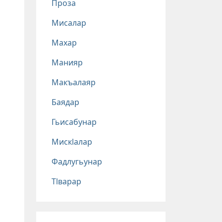
Проза
Мисалар
Махар
Манияр
Макъалаяр
Баядар
Гьисабунар
Мискlалар
Фадлугьунар
Тlварар