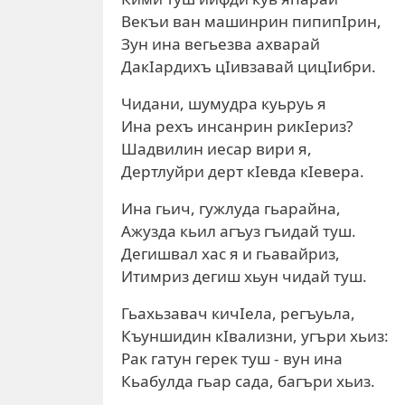
Векъи ван машинрин пипипIрин,
Зун ина вегьезва ахварай
ДакIардихъ цIивзавай цицIибри.
Чидани, шумудра куьруь я
Ина рехъ инсанрин рикIериз?
Шадвилин иесар вири я,
Дертлуйри дерт кIевда кIевера.
Ина гьич, гужлуда гьарайна,
Ажузда кьил агъуз гъидай туш.
Дегишвал хас я и гьавайриз,
Итимриз дегиш хьун чидай туш.
Гьахьзавач кичIела, регъуьла,
Къуншидин кIвализни, угъри хьиз:
Рак гатун герек туш - вун ина
Кьабулда гьар сада, багъри хьиз.