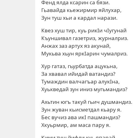
Фенд ялда ксарин са бязи.
Гьавайда кьежирмир яйлухар,
Зун туш хьи а кардал нарази.
Квез хуш тир, куь рикIи чIугунай
Къуншивал газетриз, журналриз.
Анжах заз артух яз акунай,
Мукьва хьун яркIарин чумалриз.
Хур гатаз, гьурбатда ацукьна,
За хвавал ийидай ватандиз?
Тумаждин валчагъар алукIна,
Хуькведай зун иниз мугьмандиз?
Ахьтин югъ такуй гьич душмандиз.
Зун жуван кьисметдал кьару я.
Бес вучиз ава икI пашмандиз?
Хкуьрмир, ам маса пару я.
Кими туш йифди куь япарай