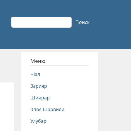
Поиск
Поиск
Меню
Чlал
Зарияр
Шиирар
Эпос Шарвили
Улубар