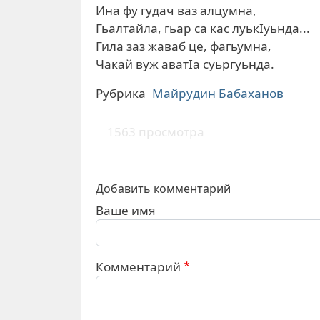
Ина фу гудач ваз алцумна,
Гьалтайла, гьар са кас луькIуьнда...
Гила заз жаваб це, фагьумна,
Чакай вуж аватIа суьргуьнда.
Рубрика
Майрудин Бабаханов
1563 просмотра
Добавить комментарий
Ваше имя
Комментарий