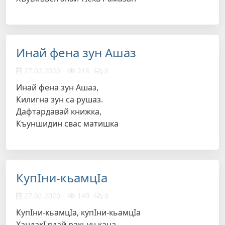
Инай фена зун Ашаз
27.02.2020
218
0
Инай фена зун Ашаз,
Килигна зун са рушаз.
Дафтардавай книжка,
Къуншидин свас матишка
КупIни-кьамцIа
27.02.2020
149
0
КупIни-кьамцIа, купIни-кьамцIа
ХандакI ядай ракьун каца