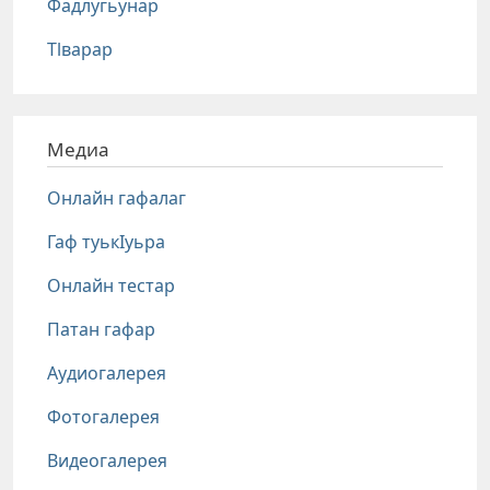
Фадлугьунар
Тlварар
Медиа
Онлайн гафалаг
Гаф туькIуьра
Онлайн тестар
Патан гафар
Аудиогалерея
Фотогалерея
Видеогалерея