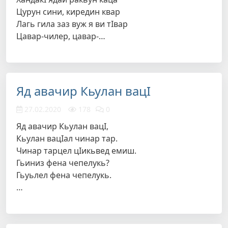
Цурун сини, киредин квар
Лагь гила заз вуж я ви тIвар
Цавар-чилер, цавар-…
Яд авачир Кьулан вацI
27.02.2020
178
0
Яд авачир Кьулан вацI,
Кьулан вацIал чинар тар.
Чинар тарцел цIикьвед емиш.
Гьиниз фена чепелукь?
Гьуьлел фена чепелукь.
…