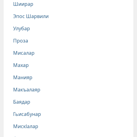
Шиирар
Эпос Шарвили
Улубар
Проза
Мисалар
Махар
Манияр
Макъалаяр
Баядар
Гьисабунар
Мискlалар