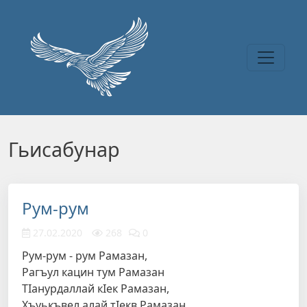
Перейти к основному содержанию
Гьисабунар
Рум-рум
27.02.2020
268
0
Рум-рум - рум Рамазан,
Рагъул кацин тум Рамазан
ТIанурдаллай кIек Рамазан,
Хъуькъвел алай тIекв Рамазан