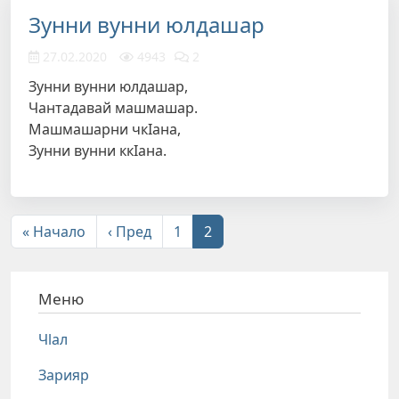
Зунни вунни юлдашар
27.02.2020
4943
2
Зунни вунни юлдашар,
Чантадавай машмашар.
Машмашарни чкIана,
Зунни вунни ккIана.
Нумерация страниц
Первая страница
Предыдущая страница
« Начало
‹ Пред
1
2
Меню
Чlал
Зарияр