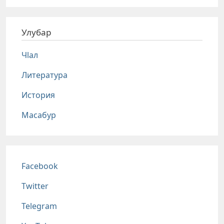
Улубар
Чlал
Литература
История
Масабур
Соц сети
Facebook
Twitter
Telegram