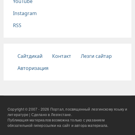
YouTube
Instagram
RSS
Подвал
Сайтдикай
Контакт
Лезги сайтар
Авторизация
Copyright © 2007 - 2026 Портал, посвященный лезгинскому языку и
литературе | Сделано в Лезгистане.
Публикация материалов возможна только с указанием
обязательной гиперссылки на сайт и автора материала.