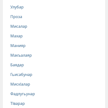
Улубар
Проза
Мисалар
Махар
Манияр
Макъалаяр
Баядар
Гьисабунар
Мискlалар
Фадлугьунар
Тlварар