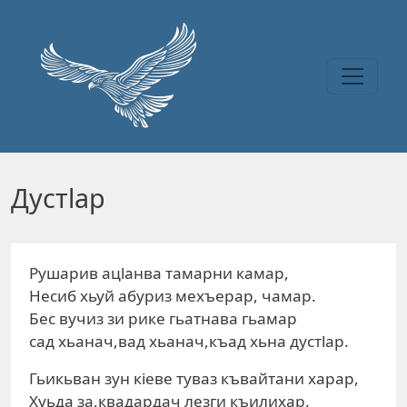
Перейти к основному содержанию
Дустlар
Рушарив ацlанва тамарни камар,
Несиб хьуй абуриз мехъерар, чамар.
Бес вучиз зи рике гьатнава гьамар
сад хьанач,вад хьанач,къад хьна дустlар.
Гьикьван зун кiеве туваз къвайтани харар,
Хуьда за,квадардач лезги къилихар.