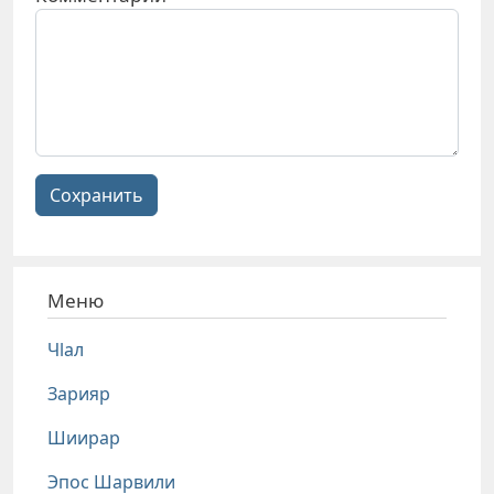
Сохранить
Меню
Чlал
Зарияр
Шиирар
Эпос Шарвили