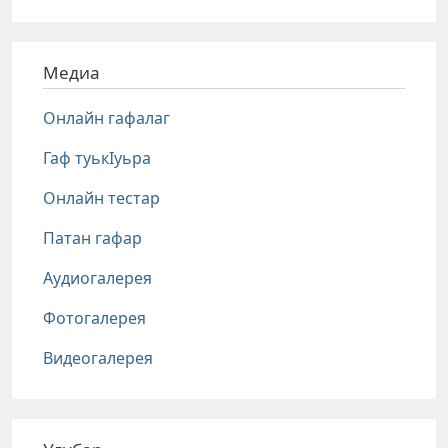
Медиа
Онлайн гафалаг
Гаф туькIуьра
Онлайн тестар
Патан гафар
Аудиогалерея
Фотогалерея
Видеогалерея