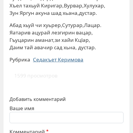
Хъел тахьуй Киригар,Вурвар,Хулухар,
Зун Яргун акуна шад хьана,дустар.
Абад хьуй чи хуьрер,Сутурар,Лацар.
Яатарив ацурай лезгирин вацар,
Гъуцарин аманат,зи хайи Кцlар,
Даим тай авачир сад хьна, дустар.
Рубрика
Седакъет Керимова
1599 просмотров
Добавить комментарий
Ваше имя
Комментарий