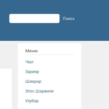
Поиск
Поиск
Меню
Чlал
Зарияр
Шиирар
Эпос Шарвили
Улубар