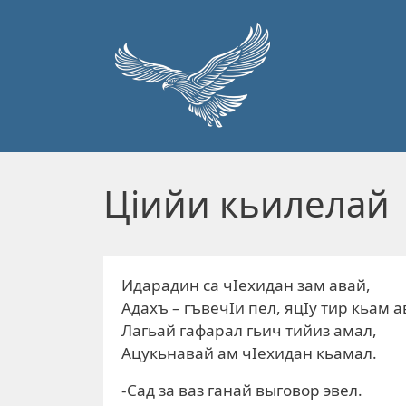
Перейти к основному содержанию
Ціийи кьилелай
Идарадин са чІехидан зам авай,
Адахъ – гъвечІи пел, яцІу тир кьам а
Лагьай гафарал гьич тийиз амал,
Ацукьнавай ам чІехидан кьамал.
-Сад за ваз ганай выговор эвел.