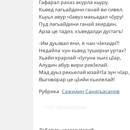
Гафарал рахаз акурла кьуру.
Кьвед лагьайдини ганай ви сивел,
Кьуьл авур чІавуз макьадал чІуру!
Пуд лагьайдини ганай эхирдин,
Арза це тадиз, къведалди дустагъ!
-Им дуьзвал яни, я чан чІехиди?!
Недайла чун кьвед туширни уртах?
Хьайи крарлай чІугуна хьиз цІар,
Алудин абур вири рикІелай.
Мад дуьз рекьелай юзайтІа зун чІар,
Выговорар це цІийи кьилелай!
Рубрика
Сажидин Саидгьасанов
1597 просмотров
Добавить комментарий