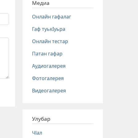
Медиа
Онлайн гафалаг
Гаф туькIуьра
Онлайн тестар
Патан гафар
Аудиогалерея
Фотогалерея
Видеогалерея
Улубар
Чlал