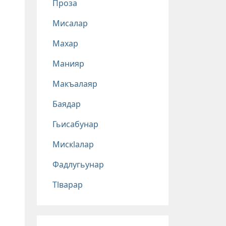
Проза
Мисалар
Махар
Манияр
Макъалаяр
Баядар
Гьисабунар
Мискlалар
Фадлугьунар
Тlварар