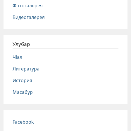
Фотогалерея
Видеогалерея
Улубар
Чlал
Литература
История
Масабур
Соц сети
Facebook