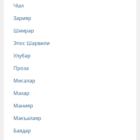
Чlал
Зарияр
Шиирар
Эпос Шарвили
Улубар
Проза
Мисалар
Махар
Манияр
Макъалаяр
Баядар