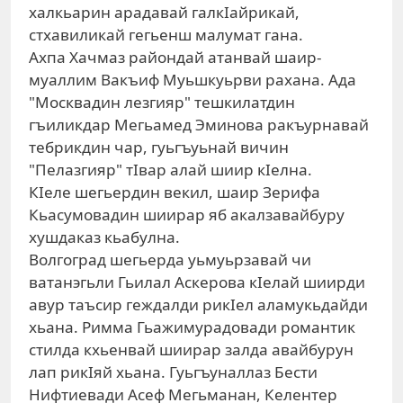
халкьарин арадавай галкIайрикай,
стхавиликай гегьенш малумат гана.
Ахпа Хачмаз райондай атанвай шаир-
муаллим Вакъиф Муьшкуьрви рахана. Ада
"Москвадин лезгияр" тешкилатдин
гъиликдар Мегьамед Эминова ракъурнавай
тебрикдин чар, гуьгъуьнай вичин
"Пелазгияр" тIвар алай шиир кIелна.
КIеле шегьердин векил, шаир Зерифа
Кьасумовадин шиирар яб акалзавайбуру
хушдаказ кьабулна.
Волгоград шегьерда уьмуьрзавай чи
ватанэгьли Гьилал Аскерова кIелай шиирди
авур таъсир геждалди рикIел аламукьдайди
хьана. Римма Гьажимурадовади романтик
стилда кхьенвай шиирар залда авайбурун
лап рикIяй хьана. Гуьгъуналлаз Бести
Нифтиевади Асеф Мегьманан, Келентер