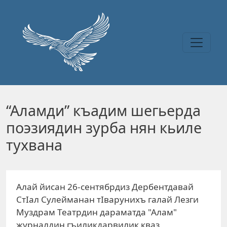
Перейти к основному содержанию
“Аламди” къадим шегьерда
поэзиядин зурба нян кьиле
тухвана
Алай йисан 26-сентябрдиз Дербентдавай
СтIал Сулейманан тIварунихъ галай Лезги
Муздрам Театрдин дараматда "Алам"
журналдин гъиликдарвилик кваз