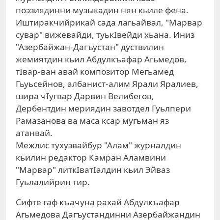
поэзиядинни музыкадин нян кьиле фена.
Иштиракчийрикай сада лагьайвал, "Марвар
сувар" вижевайди, туькIвейди хьана. Иниз
"Азербайжан-Дагъустан" дуствилин
жемиятдин кьил Абдулкъафар Агьмедов,
тIвар-ван авай композитор Мегьамед
Гьуьсейнов, албанист-алим Ярали Яралиев,
шира чIугвар Дарвин Велибегов,
Дербентдин мериядин завотдел Гуьлпери
Рамазанова ва маса ксар мугьман яз
атанвай.
Межлис тухузвайбур "Алам" журналдин
кьилин редактор Камран Аламвини
"Марвар" литкIватIалдин кьил Эйваз
Гуьлалийрин тир.
Сифте гаф къачуна рахай Абдулкъафар
Агьмедова Дагъустандинни Азербайжандин