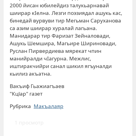
2000 йисан юбилейдиз талукьарнавай
шиирар кIелна. Лезги поэзиядал ашукь кас,
бинедай вурвуви тир Мегьман Саруханова
са азим шиирар хуралай лагьана.
Манидарар тир Фаризат Зейналовади,
Ашукь Шемшира, Магьире Шириновади,
Руслан Пирвердиева мярекат чпин
манийралди чIагурна. Межлис,
иштиракчийри санал шикил ягъуналди
кьилиз акъатна.
Вакъиф Гьажиагъаев
"Кцlар" газет
Рубрика
Макъалаяр
1 просмотр