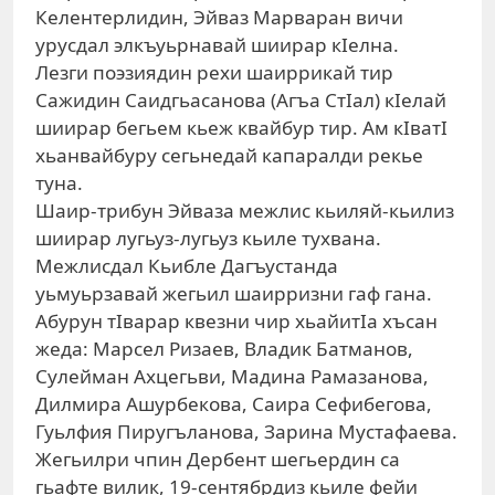
Келентерлидин, Эйваз Марваран вичи
урусдал элкъуьрнавай шиирар кIелна.
Лезги поэзиядин рехи шаиррикай тир
Сажидин Саидгьасанова (Агъа СтIал) кIелай
шиирар бегьем кьеж квайбур тир. Ам кIватI
хьанвайбуру сегьнедай капаралди рекье
туна.
Шаир-трибун Эйваза межлис кьиляй-кьилиз
шиирар лугьуз-лугьуз кьиле тухвана.
Межлисдал Кьибле Дагъустанда
уьмуьрзавай жегьил шаирризни гаф гана.
Абурун тIварар квезни чир хьайитIа хъсан
жеда: Марсел Ризаев, Владик Батманов,
Сулейман Ахцегьви, Мадина Рамазанова,
Дилмира Ашурбекова, Саира Сефибегова,
Гуьлфия Пиругъланова, Зарина Мустафаева.
Жегьилри чпин Дербент шегьердин са
гьафте вилик, 19-сентябрдиз кьиле фейи