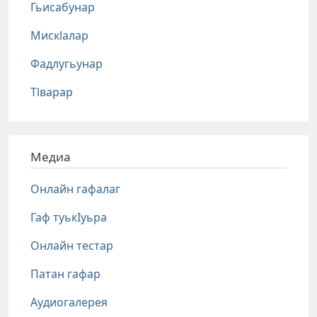
Гьисабунар
Мискlалар
Фадлугьунар
Тlварар
Медиа
Онлайн гафалаг
Гаф туькIуьра
Онлайн тестар
Патан гафар
Аудиогалерея