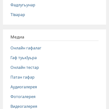
Фадлугьунар
Тlварар
Медиа
Онлайн гафалаг
Гаф туькIуьра
Онлайн тестар
Патан гафар
Аудиогалерея
Фотогалерея
Видеогалерея