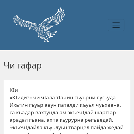
Перейти к основному содержанию
Чи гафар
КIи
«КIидиз» чи чIала тIачин гъуьрни лугьуда.
Ихьтин гъуьр авун паталди къуьл чуьхвена,
са кьадар вахтунда ам экъечIдай шартIар
арадал гъана, ахпа кьурурна регъведай.
ЭкъечIдайла къуьлуьн тварцел пайда жедай