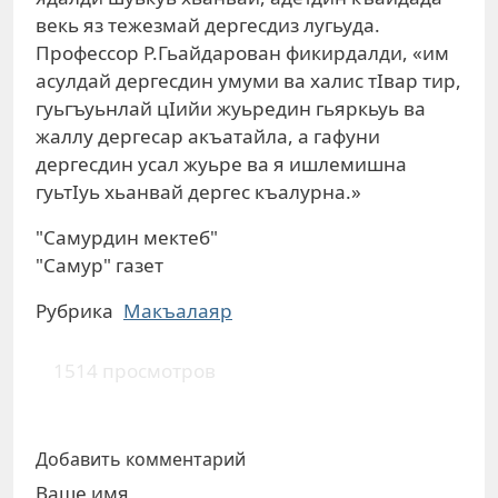
векь яз тежезмай дергесдиз лугьуда.
Профессор Р.Гьайдарован фикирдалди, «им
асулдай дергесдин умуми ва халис тIвар тир,
гуьгъуьнлай цIийи жуьредин гьяркьуь ва
жаллу дергесар акъатайла, а гафуни
дергесдин усал жуьре ва я ишлемишна
гуьтIуь хьанвай дергес къалурна.»
"Самурдин мектеб"
"Самур" газет
Рубрика
Макъалаяр
1514 просмотров
Добавить комментарий
Ваше имя