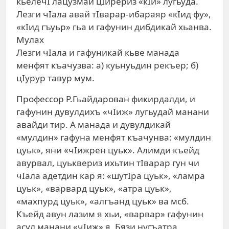
кьелечI лацузмай цIирериз «кIи» лугьуда.
Лезги чIала авай тIварар-ибараяр «кIид фу»,
«кIид гъуьр» гьа и гафунин дибдикай хьанва.
Мулах
Лезги чIала и гафуникай кьве манада
менфят къачузва: а) куьнуьдин рекъер; б)
цIурур тавур мум.
Профессор Р.Гьайдарован фикирдалди, и
гафунин дувулдихъ «чIиж» лугьудай манани
авайди тир. А манада и дувулдикай
«мулдин» гафуна менфят къачунва: «мулдин
цуьк», яни «чIижрен цуьк». Алимди къейд
авурвал, цуьквериз ихьтин тIварар гун чи
чIала адетдин кар я: «шутIра цуьк», «ламра
цуьк», «варвард цуьк», «атра цуьк»,
«махпурд цуьк», «алгъанд цуьк» ва мсб.
Къейд авун лазим я хьи, «варвар» гафунин
асул манани «чIиж» я. Бязи нугъатра,