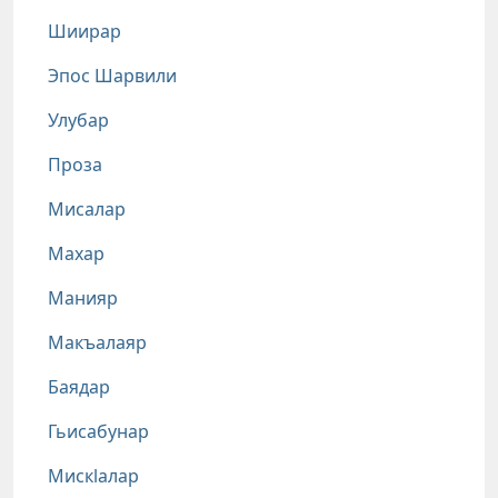
Шиирар
Эпос Шарвили
Улубар
Проза
Мисалар
Махар
Манияр
Макъалаяр
Баядар
Гьисабунар
Мискlалар