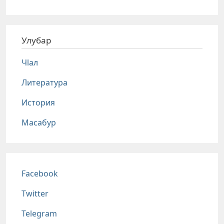
Улубар
Чlал
Литература
История
Масабур
Соц сети
Facebook
Twitter
Telegram