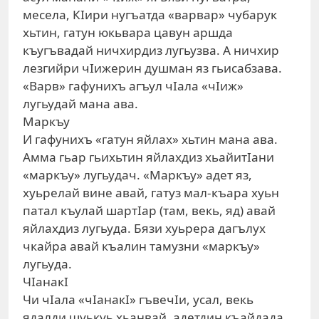
месела, КIири нугъатда «варвар» чубарук
хьтин, гатун юкьвара цавун аршда
къугъвадай ничхирдиз лугьузва. А ничхир
лезгийри чIижерин душман яз гьисабзава.
«Варв» гафунихъ агъул чIала «чIиж»
лугьудай мана ава.
Маркъу
И гафунихъ «гатун яйлах» хьтин мана ава.
Амма гьар гьихьтин яйлахдиз хьайитIани
«маркъу» лугьудач. «Маркъу» адет яз,
хуьрелай вине авай, гатуз мал-къара хуьн
патал къулай шартIар (там, векь, яд) авай
яйлахдиз лугьуда. Бязи хуьрера дагълух
чкайра авай къалин тамузни «маркъу»
лугьуда.
ЧIанакI
Чи чIала «чIанакI» гъвечIи, усал, векь
ядалди шуькуь хьанвай, адетдин къайдада