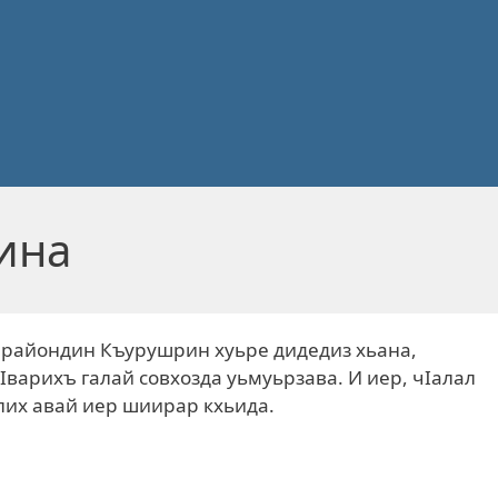
ина
 райондин Къурушрин хуьре дидедиз хьана,
варихъ галай совхозда уьмуьрзава. И иер, чIалал
лих авай иер шиирар кхьида.