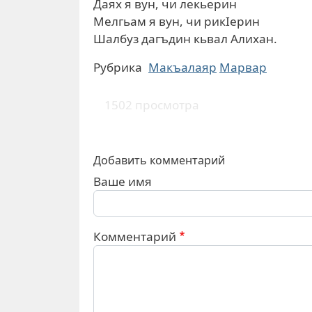
Даях я вун, чи лекьерин
Мелгьам я вун, чи рикIерин
Шалбуз дагъдин кьвал Алихан.
Рубрика
Макъалаяр
Марвар
1502 просмотра
Добавить комментарий
Ваше имя
Комментарий