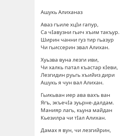
Ашукь Алиханаз
Аваз гъиле хцIи гапур,
Са чIавузни гьич хъим такъур.
Ширин чанни гуз тир гьазур
Чи гьиссерин звал Алихан.
Хуьзва вуна лезги иви,
Чи халкь патал къастар кIеви,
Лезгидин руьгь хъийиз дири
Ашукь я чун вал Алихан.
Гьикьван иер ава вахъ ван
Ягъ, экъечIа зуьрне-далдам.
Манияр лагь, кьуна майдан
Кьезилра чи тIал Алихан.
Дамах я вун, чи лезгийрин,