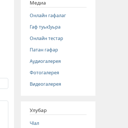
Медиа
Онлайн гафалаг
Гаф туькIуьра
Онлайн тестар
Патан гафар
Аудиогалерея
Фотогалерея
Видеогалерея
Улубар
Чlал