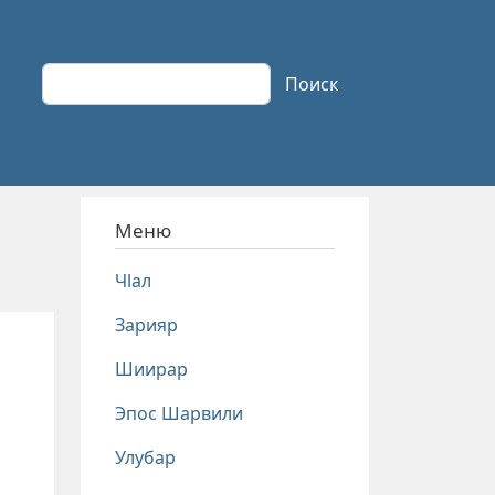
Поиск
Поиск
Меню
Чlал
Зарияр
Шиирар
Эпос Шарвили
Улубар