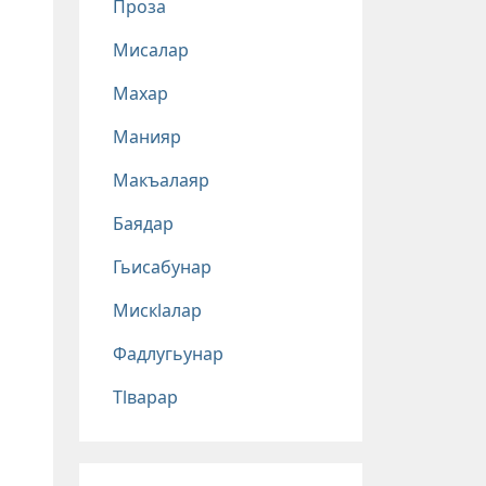
Проза
Мисалар
Махар
Манияр
Макъалаяр
Баядар
Гьисабунар
Мискlалар
Фадлугьунар
Тlварар