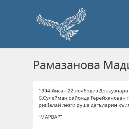
Перейти к основному содержанию
Рамазанова Мад
1994-йисан 22 ноябрдиз Докъузпара
С.Сулейман районда Герейханован тI
рикIалай лезги руша дагъларин къи
“МАРВАР”