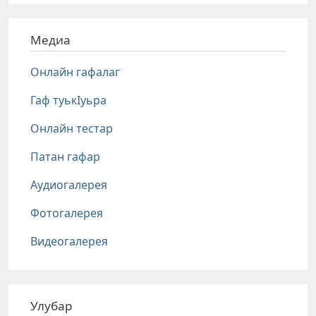
Медиа
Онлайн гафалаг
Гаф туькIуьра
Онлайн тестар
Патан гафар
Аудиогалерея
Фотогалерея
Видеогалерея
Улубар