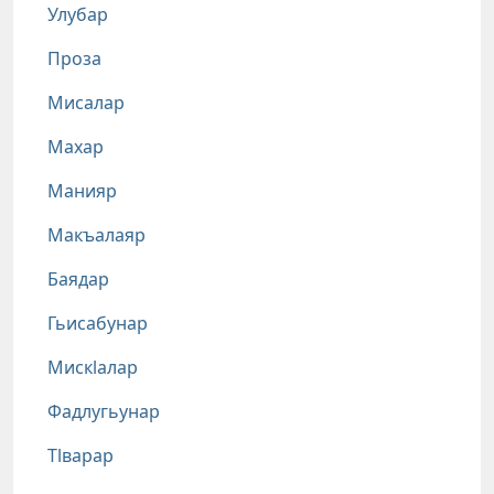
Улубар
Проза
Мисалар
Махар
Манияр
Макъалаяр
Баядар
Гьисабунар
Мискlалар
Фадлугьунар
Тlварар