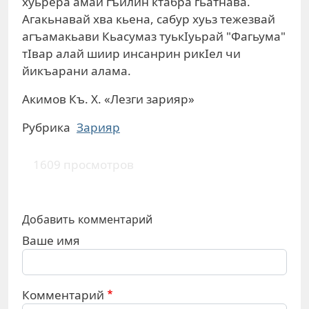
хуьрера амай гъилин ктабра гьатнава.
Агакьнавай хва кьена, сабур хуьз тежезвай
агъамакьави Кьасумаз туькIуьрай "Фагьума"
тIвар алай шиир инсанрин рикIел чи
йикъарани алама.
Акимов Къ. Х. «Лезги зарияр»
Рубрика
Зарияр
1609 просмотров
Добавить комментарий
Ваше имя
Комментарий