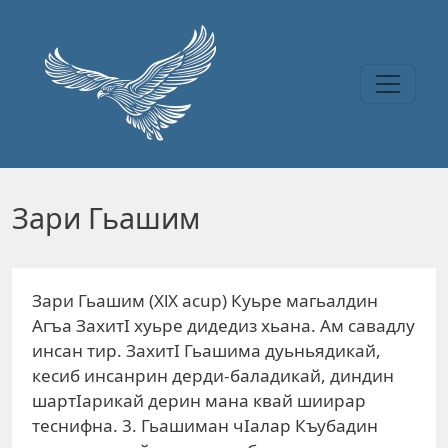
Перейти к основному содержанию
Зари Гьашим
Зари Гьашим (XlX acup) Куьре магьалдин
Агъа ЗахитI хуьре дидедиз хьана. Ам савадлу
инсан тир. ЗахитI Гьашима дуьньядикай,
кесиб инсанрин дерди-баладикай, диндин
шартIарикай дерин мана квай шиирар
теснифна. 3. Гьашиман чIалар Къубадин