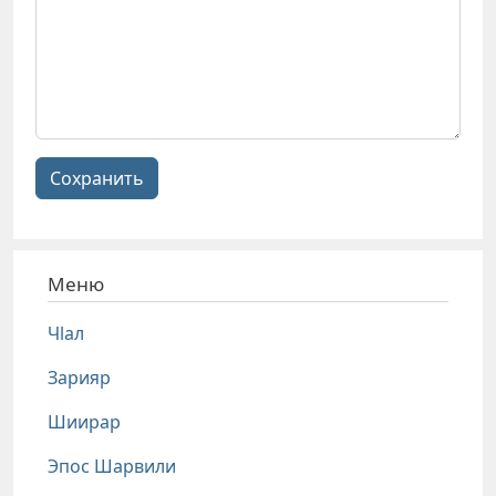
Сохранить
Меню
Чlал
Зарияр
Шиирар
Эпос Шарвили