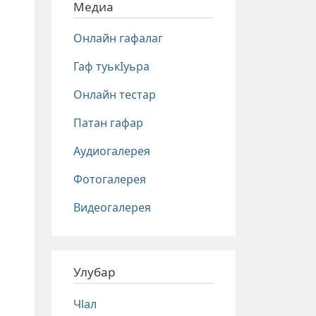
Медиа
Онлайн гафалаг
Гаф туькIуьра
Онлайн тестар
Патан гафар
Аудиогалерея
Фотогалерея
Видеогалерея
Улубар
Чlал