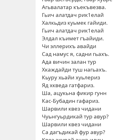
Агьвалатар къекъвезва.
Гьич алатдач рик1елай
Халкьдиз куьмек гайиди.
Гьич алатдач рик1елай
Элдал къимет гъайиди.
Чи эллерихъ авайди
Сад намус я, садни гьахъ.
Ада вичин залан тур
Хкаждайди туш нагьахъ.
Кьуру хьайи хуьлериз
Яд хкведа гатфариз.
Ша, ацукьна фикир гунн
Кас-Бубадин гафариз.
Шарвили квез чидани
Чуьнгуьрдикай тур авур?
Шарвили квез чидани
Са дагъдикай фур авур?
Квез акурай ашкъидин