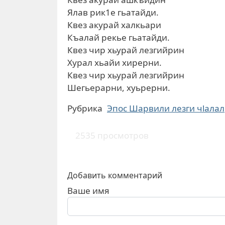
Ялав рик1е гьатайди.
Квез акурай халкьари
Къалай рекье гьатайди.
Квез чир хьурай лезгийрин
Хурал хьайи хирерни.
Квез чир хьурай лезгийрин
Шегьерарни, хуьрерни.
Рубрика
Эпос Шарвили лезги чlалал
2535 просмотров
Добавить комментарий
Ваше имя