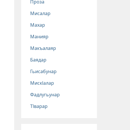
Проза
Мисалар
Махар
Манияр
Макъалаяр
Баядар
Гьисабунар
Мискlалар
Фадлугьунар
Тlварар