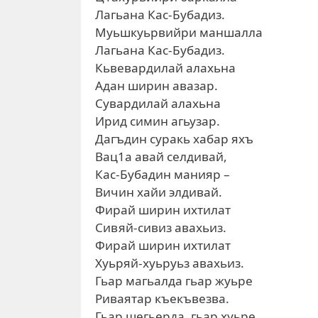
Лагьана Кас-Бубадиз.
Муьшкуьрвийри маншалла
Лагьана Кас-Бубадиз.
Кьвевардилай алахьна
Адан ширин авазар.
Сувардилай алахьна
Ирид симин агьузар.
Дагъдин суракь хабар яхъ
Вац1а авай селдивай,
Кас-Бубадин манияр –
Вичин хайи элдивай.
Фирай ширин ихтилат
Сивяй-сивиз авахьиз.
Фирай ширин ихтилат
Хуьряй-хуьруьз авахьиз.
Гьар магьалда гьар жуьре
Риваятар къекъвезва.
Гьар шегьерда, гьар хуьре