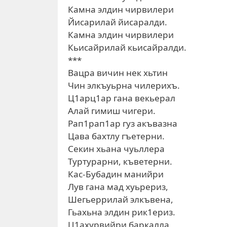
Камна элдин чирвилери
Йисарилай йисаралди.
Камна элдин чирвилери
Кьисайрилай кьисайралди.
***
Вацра вичин нек хьтин
Чин элкъуьрна чилерихъ.
Ц1арц1ар гана векьерал
Алай гимиш чигери.
Рап1рап1ар гуз акъвазна
Цава бахтлу гъетерни.
Секин хьана чуьллера
Туртурарни, къветерни.
Кас-Бубадин манийри
Лув гана мад хуьрериз,
Шегьеррилай элкъвена,
Гьахьна элдин рик1ериз.
Ц1ахурвийри баркалла