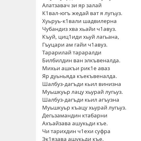
Алатзавач зи яр залай
К1вал-югъ жедай ват я лугьуз.
Хуьруь-к1вали шадвилерна
Чубандиз хва хьайи ч1авуз.
Къуй, циц1иди хьуй лагьана,
Гъуцари ам гайи ч1авуз.
Тарарилай тараралди
Билбилдин ван элкъвеналда.
Михьи ашкъи рик1е аваз
Яр дуьньяда къекъвеналда.
Шалбуз-дагъди кьил винизна
Муьшкуьр лацу хьурай лугьуз.
Шалбуз-дагъди кьил агъузна
Муьшкуьр къацу хьурай лугьуз.
Дегьзамандин ктабарни
Ахъайзава ашукьди къе.
Чи тарихдин ч1ехи суфра
Эк1язава ашукьди къе.