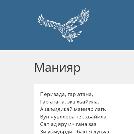
Перейти к основному содержанию
Манияр
Перизада, гар атана,
Гар атана, экв хьайила.
Ашкъидикай манияр лагь
Вун чуьллера тек хьайила.
Сап ад яру ич гана заз
Зи уьмуьрдин бахт я лугьуз.