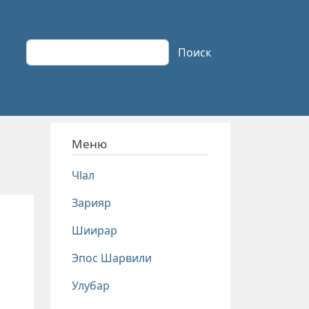
Поиск
Поиск
Меню
Чlал
Зарияр
Шиирар
Эпос Шарвили
Улубар