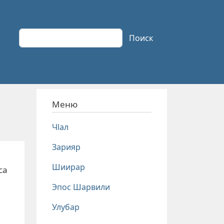
Поиск
Поиск
Меню
Чlал
Зарияр
Шиирар
са
Эпос Шарвили
Улубар