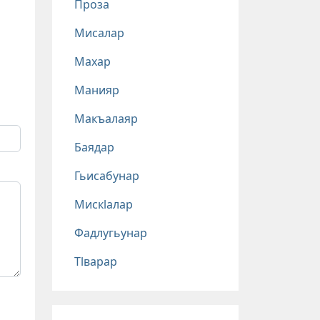
Проза
Мисалар
Махар
Манияр
Макъалаяр
Баядар
Гьисабунар
Мискlалар
Фадлугьунар
Тlварар