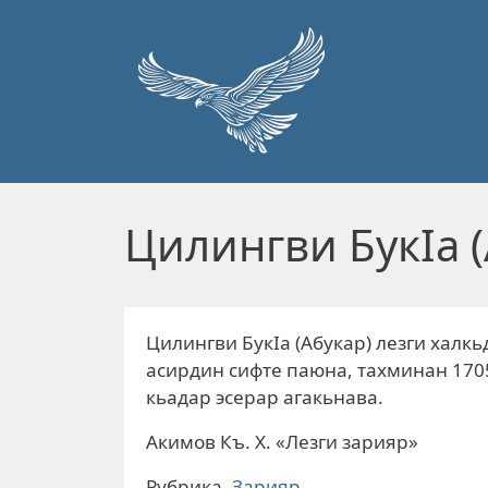
Перейти к основному содержанию
Цилингви БукIа (
Цилингви БукIа (Абукар) лезги халкь
асирдин сифте паюна, тахминан 170
кьадар эсерар агакьнава.
Акимов Къ. Х. «Лезги зарияр»
Рубрика
Зарияр