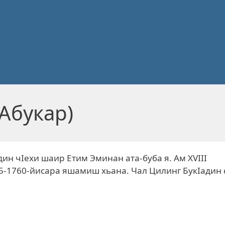
Абукар)
дин чIехи шаир Етим Эминан ата-буба я. Ам XVIII
5-1760-йисара яшамиш хьана. Чал Цилинг БукIадин 