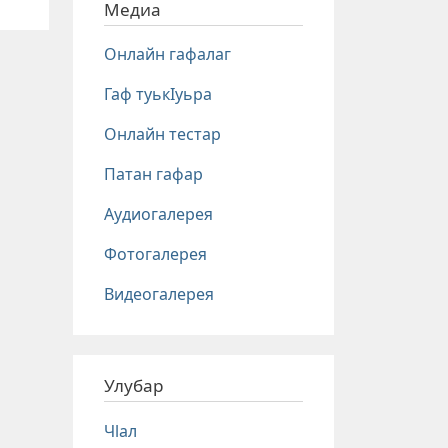
Медиа
Онлайн гафалаг
Гаф туькIуьра
Онлайн тестар
Патан гафар
Аудиогалерея
Фотогалерея
Видеогалерея
Улубар
Чlал