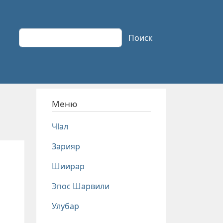
Поиск
Поиск
Меню
Чlал
Зарияр
Шиирар
Эпос Шарвили
Улубар