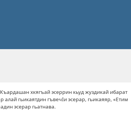
Къардашан хкягъай эсеррин кьуд жуздикай ибарат
р алай гьикаятдин гъвечIи эсерар, гьикаяяр, «Етим
адин эсерар гьатнава.