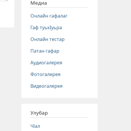
Медиа
Онлайн гафалаг
Гаф туькIуьра
Онлайн тестар
Патан гафар
Аудиогалерея
Фотогалерея
Видеогалерея
Улубар
Чlал