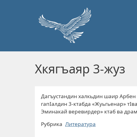
Перейти к основному содержанию
Хкягъаяр 3-жуз
Дагъустандин халкьдин шаир Арбен 
гапIалдин 3-ктабда «Жуьгьенар» тIва
Эминакай веревирдер» ктаб ва драм
Рубрика
Литература