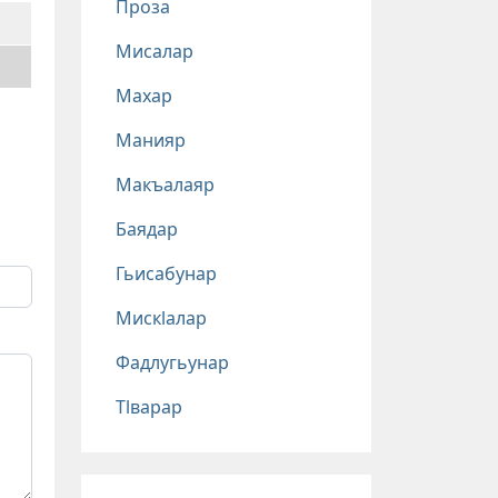
Проза
Мисалар
Махар
Манияр
Макъалаяр
Баядар
Гьисабунар
Мискlалар
Фадлугьунар
Тlварар