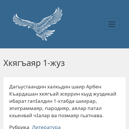
Перейти к основному содержанию
Хкягъаяр 1-жуз
Дагъустаандин халкьдин шаир Арбен
Къардашан хкягъай эсеррин кьуд жуздикай
ибарат гапIалдин 1-ктабда шиирар,
эпиграммаяр, пародияр, аялар патал
кхьенвай чIалар ва поэмаяр гьатнава.
Рубрика
Литература