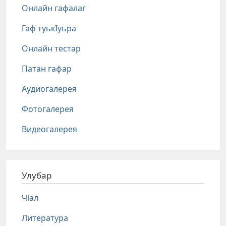
Онлайн гафалаг
Гаф туькIуьра
Онлайн тестар
Патан гафар
Аудиогалерея
Фотогалерея
Видеогалерея
Улубар
Чlал
Литература