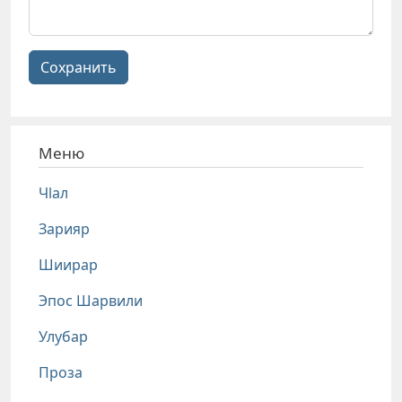
Сохранить
Меню
Чlал
Зарияр
Шиирар
Эпос Шарвили
Улубар
Проза