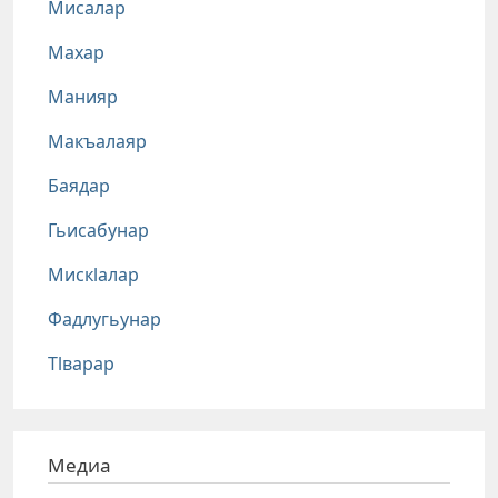
Мисалар
Махар
Манияр
Макъалаяр
Баядар
Гьисабунар
Мискlалар
Фадлугьунар
Тlварар
Медиа