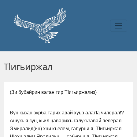
Перейти к основному содержанию
Тlигьиржал
(Зи бубайрин ватан тир ТIигьиржализ)
Вун кьван зурба тарих авай хуьр алатIа чилерал!?
Ашукь я зун, кьил цаварихъ галукьзавай пелерал.
Эмиралид(ин) хци къелем, гапурни я, ТIигьиржал
ЧIехи алим Яралидин — сабурни я, ТIигьиржал!