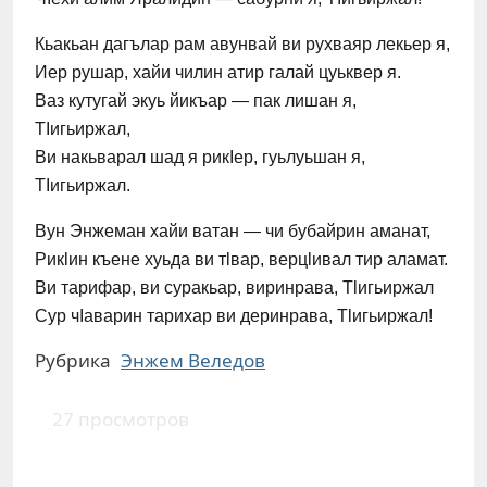
Кьакьан дагълар рам авунвай ви рухваяр лекьер я,
Иер рушар, хайи чилин атир галай цуьквер я.
Ваз кутугай экуь йикъар — пак лишан я,
ТIигьиржал,
Ви накьварал шад я рикIер, гуьлуьшан я,
ТIигьиржал.
Вун Энжеман хайи ватан — чи бубайрин аманат,
Рикӏин къене хуьда ви тӏвар, верцӏивал тир аламат.
Ви тарифар, ви суракьар, виринрава, Тӏигьиржал
Сур чIаварин тарихар ви деринрава, Тӏигьиржал!
Рубрика
Энжем Веледов
27 просмотров