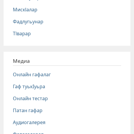
Мискlалар
Фадлугьунар
Тlварар
Медиа
Онлайн гафалаг
Гаф туькIуьра
Онлайн тестар
Патан гафар
Аудиогалерея