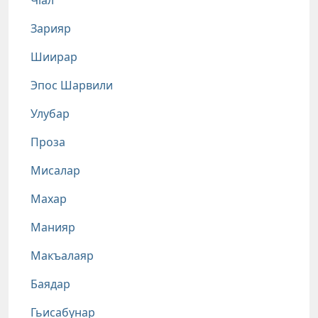
Чlал
Зарияр
Шиирар
Эпос Шарвили
Улубар
Проза
Мисалар
Махар
Манияр
Макъалаяр
Баядар
Гьисабунар