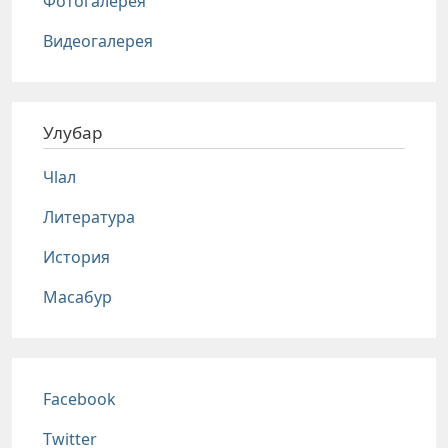
Фотогалерея
Видеогалерея
Улубар
Чlал
Литература
История
Масабур
Соц сети
Facebook
Twitter