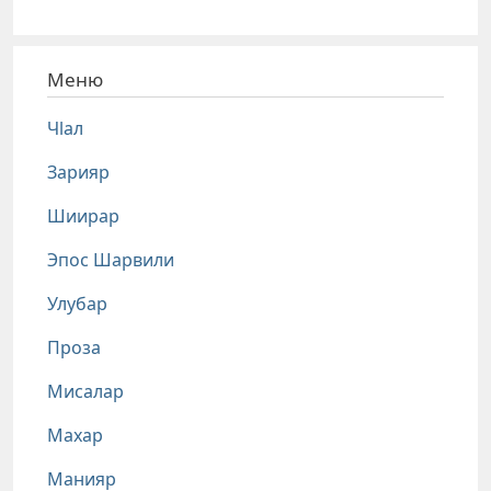
Меню
Чlал
Зарияр
Шиирар
Эпос Шарвили
Улубар
Проза
Мисалар
Махар
Манияр