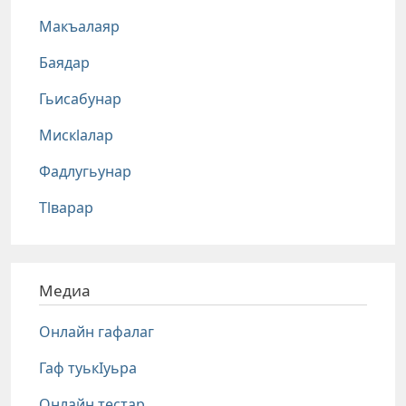
Макъалаяр
Баядар
Гьисабунар
Мискlалар
Фадлугьунар
Тlварар
Медиа
Онлайн гафалаг
Гаф туькIуьра
Онлайн тестар