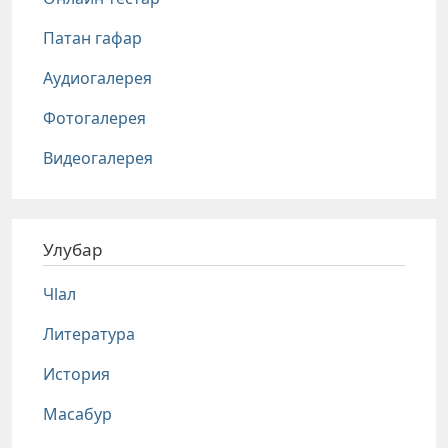
Патан гафар
Аудиогалерея
Фотогалерея
Видеогалерея
Улубар
Чlал
Литература
История
Масабур