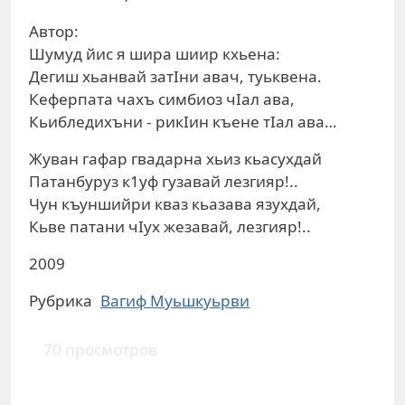
Автор:
Шумуд йис я шира шиир кхьена:
Дегиш хьанвай затIни авач, туьквена.
Кеферпата чахъ симбиоз чIал ава,
Кьибледихъни - рикIин къене тIал ава…
Жуван гафар гвадарна хьиз кьасухдай
Патанбуруз к1уф гузавай лезгияр!..
Чун къуншийри кваз кьазава язухдай,
Кьве патани чIух жезавай, лезгияр!..
2009
Рубрика
Вагиф Муьшкуьрви
70 просмотров