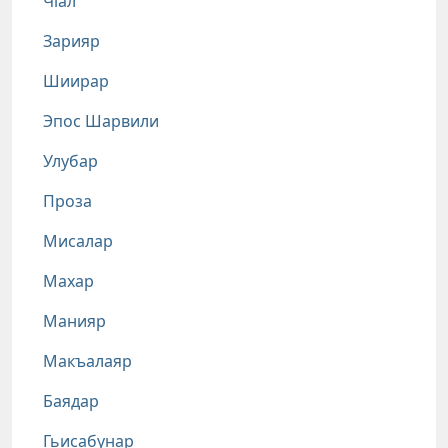
Чlал
Зарияр
Шиирар
Эпос Шарвили
Улубар
Проза
Мисалар
Махар
Манияр
Макъалаяр
Баядар
Гьисабунар