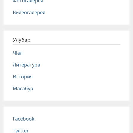
Фотогалерея
Видеогалерея
Улубар
Чlал
Литература
История
Масабур
Соц сети
Facebook
Twitter