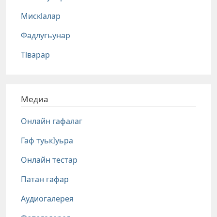
Мискlалар
Фадлугьунар
Тlварар
Медиа
Онлайн гафалаг
Гаф туькIуьра
Онлайн тестар
Патан гафар
Аудиогалерея