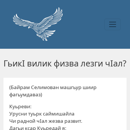
Перейти к основному содержанию
ГьикI вилик физва лезги чIал?
(Байрам Селимован машгьур шиир
фагьумдаваз)
Куьреви:
Урусни туьрк саймишайла
Чи радной чIал жезва развит.
Дагьи ксар Куьредай я: