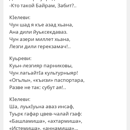
-Кто такой Байрам, Забит?..
КIелеви:
Чун шад я къе азад хьана,
Ана дили йуьксекдаваз.
Чун азери миллет хьана,
Лезги дили герекзамач!..
Куьреви:
Куьн-лезгияр парниковы,
Чун лагьайтIа культурныяр!
«Огълы», «къизи» паспортара,
Разве не так: субут ая!..
КIелеви:
Ша, луькIуьна аваз инсаф,
Туьрк гафар цвев-чалай гзаф:
«Башламиша», «ахтармиша»,
«Истемиша», «аннамиша»…