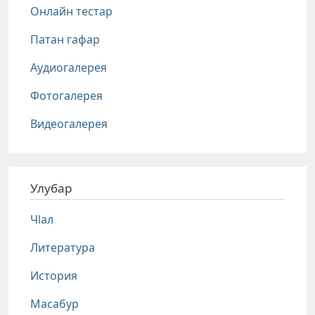
Онлайн тестар
Патан гафар
Аудиогалерея
Фотогалерея
Видеогалерея
Улубар
Чlал
Литература
История
Масабур