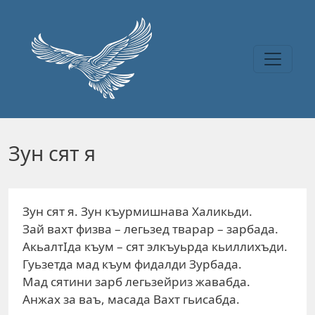
Перейти к основному содержанию
Зун сят я
Зун сят я. Зун къурмишнава Халикьди.
Зай вахт физва – легьзед тварар – зарбада.
АкьалтIда къум – сят элкъуьрда кьиллихъди.
Гуьзетда мад къум фидалди Зурбада.
Мад сятини зарб легьзейриз жавабда.
Анжах за ваъ, масада Вахт гьисабда.