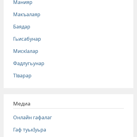
Манияр
Макъалаяр
Баядар
Гьисабунар
Мискlалар
Фадлугьунар
Тlварар
Медиа
Онлайн гафалаг
Гаф туькIуьра