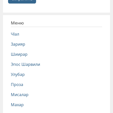
Меню
Чlал
Зарияр
Шиирар
Эпос Шарвили
Улубар
Проза
Мисалар
Махар