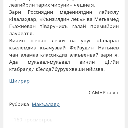
лезгийрин тарих чирунин чешне я.
Зари Россиядин медениятдин лайихлу
кIвалахдар, «Къизилдин лекь» ва Мегьамед
Гьажиеван тIварунихъ галай премийрин
лауреат я.
Вичин эсерар лезги ва урус чIаларал
къелемдиз къачузвай Фейзудин Нагъиев
чан аламаз классикдиз элкъвенвай зари я.
Ада мукьвал-мукьвал вичин цIийи
ктабралди кIелдайбуруз хвеши ийизва.
Шиирар
САМУР газет
Рубрика
Макъалаяр
160 просмотров