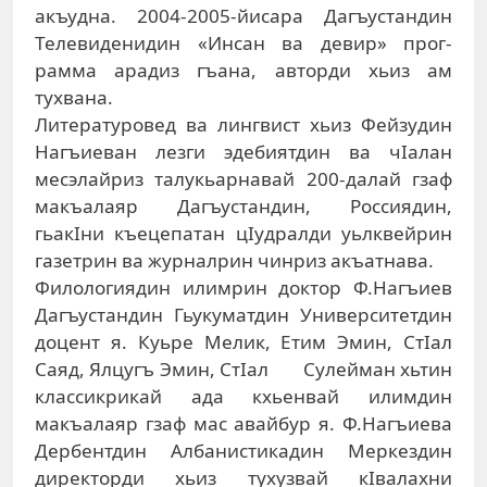
акъудна. 2004-2005-йисара Дагъустандин
Телевиденидин «Инсан ва девир» прог­
рамма арадиз гъана, авторди хьиз ам
тухвана.
Литературовед ва лингвист хьиз Фейзудин
Нагъиеван лезги эдебиятдин ва чIалан
месэлайриз талукьарнавай 200-далай гзаф
макъалаяр Дагъустандин, Россиядин,
гьакIни къецепатан цIудралди уьлквейрин
газетрин ва журналрин чинриз акъатнава.
Филологиядин илимрин доктор Ф.Нагъиев
Дагъус­тандин Гьукуматдин Университетдин
доцент я. Куьре Ме­лик, Етим Эмин, СтIал
Саяд, Ялцугъ Эмин, СтIал Сулейман хьтин
классикрикай ада кхьенвай илимдин
макъалаяр гзаф мас авайбур я. Ф.Нагъиева
Дербентдин Албанистикадин Меркездин
директорди хьиз тухузвай кIвалахни