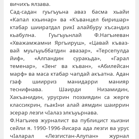
вичихъ ялзава.
Сад-садан гуьгъуьна аваз басма хьайи
«Капал кхьинар» ва «Къванцел биришар»
ктабар шии­ратдал рикI алайбуру хъсандиз
кьабулна. Гуьгъуьнлай Ф.На­гъиеван
«Хважамжамни Яргъируш», «Цавай къваз­
вай муьгьуьббатдин авазар», «Терсепулда
йиф», «Ал­пандин суракьда», «Гарал
теменар», «Зенг ва къван», «Абилейсан
марф» ва маса ктабар чапдай акъатна. Адан
гзаф шиирриз манидарри манияр
теснифнава. Шаирди Низамидин,
Хакъанидин, урусрин поэзиядин са жерге
классикрин, гьакIни алай аямдин шаиррин
эсерар лезги чIалаз элкъуьрнава.
Ф.Нагъиев журналист ва публицист хьизни
сейли я. 1990-1996-йисара ада лезги ва урус
чIаларал «Лезгис­тан-Алупан» журнал