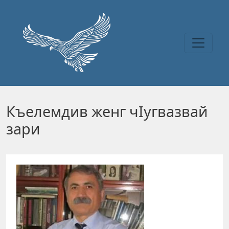
Перейти к основному содержанию
Къелемдив женг чIугвазвай
зари