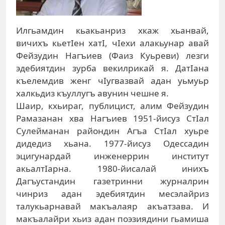
Илгьамдин кьакьанриз хкаж хьанвай,
вичихъ кьетIен хатI, чIехи алакьунар авай
Фейзудин Нагъиев (Фаиз Куьреви) лезги
эдебиятдин зурба векилрикай я. ДатIана
къелемдив женг чIугвазвай адан уьмуьр
халкьдиз къуллугъ авунин чешне я.
Шаир, кхьираг, публицист, алим Фейзудин
Рамазанан хва Нагъиев 1951-йисуз СтIал
Сулейманан райондин Агъа СтIал хуьре
диде­диз хьана. 1977-йисуз Одессадин
эцигунардай ин­же­нер­рин институт
акьалтIарна. 1980-йисалай инихъ
Дагъустандин газетринни журналрин
чинриз адан эде­биятдин месэлайриз
талукьарнавай макъалаяр акъат­зава. И
макъалайри хьиз адан поэзиядини гьамиша