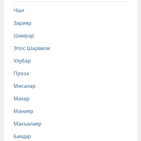
Чlал
Зарияр
Шиирар
Эпос Шарвили
Улубар
Проза
Мисалар
Махар
Манияр
Макъалаяр
Баядар