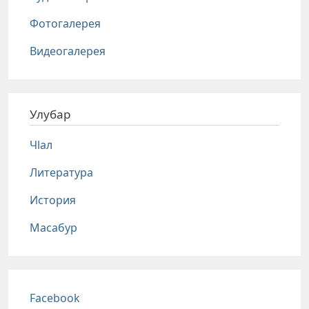
Фотогалерея
Видеогалерея
Улубар
Чlал
Литература
История
Масабур
Соц сети
Facebook