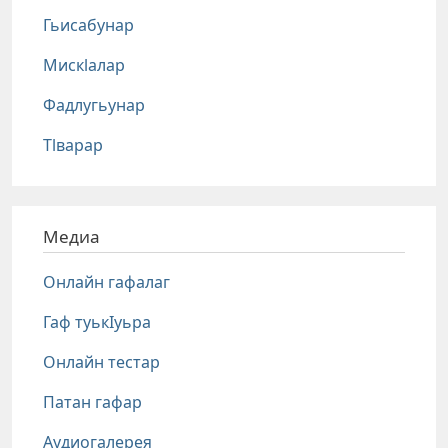
Гьисабунар
Мискlалар
Фадлугьунар
Тlварар
Медиа
Онлайн гафалаг
Гаф туькIуьра
Онлайн тестар
Патан гафар
Аудиогалерея