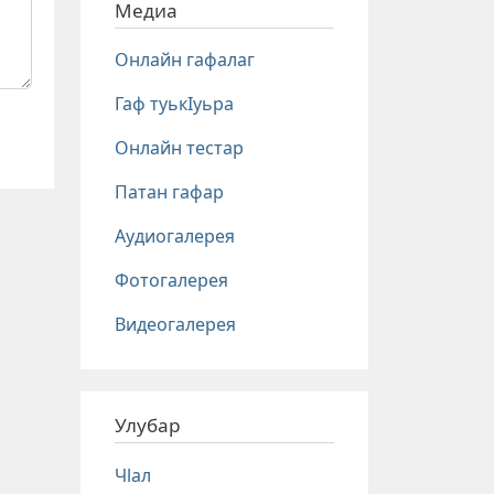
Медиа
Онлайн гафалаг
Гаф туькIуьра
Онлайн тестар
Патан гафар
Аудиогалерея
Фотогалерея
Видеогалерея
Улубар
Чlал