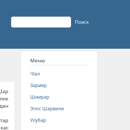
Поиск
Поиск
Меню
Чlал
Зарияр
Iар
Шиирар
илик
дан
Эпос Шарвили
Улубар
етар
 кас