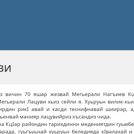
ви
суз вичин 70 яшар жезвай Мегьерали Нагъиев Кц
егьерали Лацуви хьиз сейли я. Хуьруьн вилик-кь
ирдин рикI авай и касди теснифнавай шиирар, а
хьенвай манияр лацувийриз хъсандиз чида.
ра КцIар райондин тарихдинни медениятдин гуьм­б
арада, гуьгъуьнай хуьруьн беледияда кIвалахай и