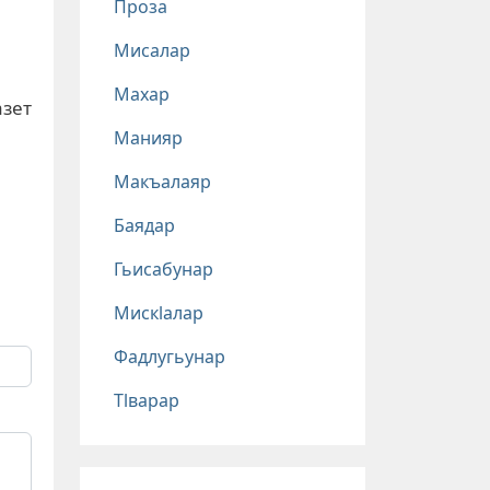
Проза
Мисалар
Махар
азет
Манияр
Макъалаяр
Баядар
Гьисабунар
Мискlалар
Фадлугьунар
Тlварар