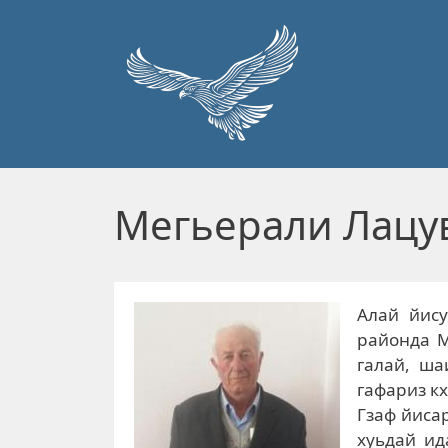
Перейти к основному содержанию
Мегьерали Лацу
Алай йи­­
районда М
галай, ша
гафариз к
Гзаф йиса
хуьдай ид