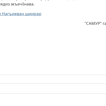
иядиз экъечIнава.
и Нагъиеван шиирар
"САМУР" г