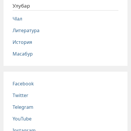
Улубар
Чlал
Литература
История
Масабур
Соц сети
Facebook
Twitter
Telegram
YouTube
Instagram