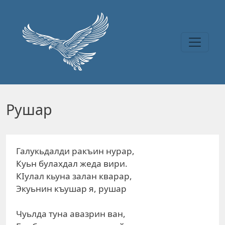
Перейти к основному содержанию
Рушар
Галукьдалди ракъин нурар,
Куьн булахдал жеда вири.
КIулал кьуна залан кварар,
Экуьнин къушар я, рушар
Чуьлда туна авазрин ван,