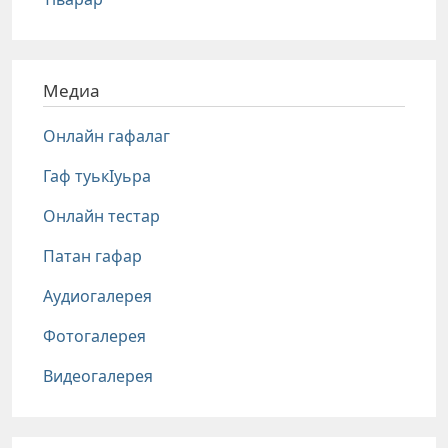
Медиа
Онлайн гафалаг
Гаф туькIуьра
Онлайн тестар
Патан гафар
Аудиогалерея
Фотогалерея
Видеогалерея