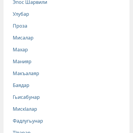
Эпос Шарвили
Улубар
Проза
Мисалар
Махар
Манияр
Макъалаяр
Баядар
Гьисабунар
Мискlалар
Фадлугьунар
Тlварар