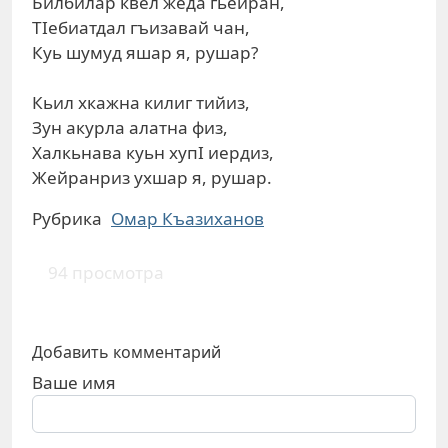
Билбилар квел жеда гьейран,
ТIебиатдал гъизавай чан,
Куь шумуд яшар я, рушар?
Кьил хкажна килиг тийиз,
Зун акурла алатна физ,
Халкьнава куьн хупI иердиз,
Жейранриз ухшар я, рушар.
Рубрика
Омар Къазиханов
94 просмотра
Добавить комментарий
Ваше имя