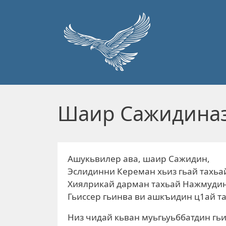
Перейти к основному содержанию
Шаир Сажидина
Ашукьвилер ава, шаир Сажидин,
Эслидинни Кереман хьиз гьай тахьа
Хиялрикай дарман тахьай Нажмудин
Гьиссер гьинва ви ашкъидин ц1ай та
Низ чидай кьван муьгьуьббатдин гь