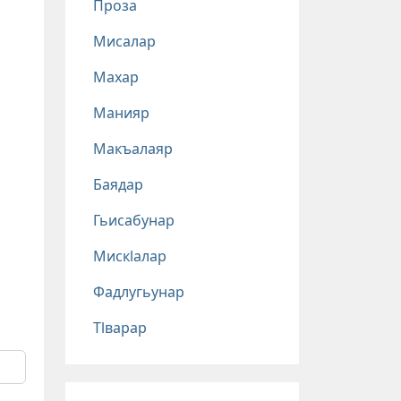
Проза
Мисалар
Махар
Манияр
Макъалаяр
Баядар
Гьисабунар
Мискlалар
Фадлугьунар
Тlварар