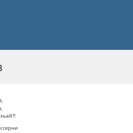
з
й.
,
хьай?!
иссерни