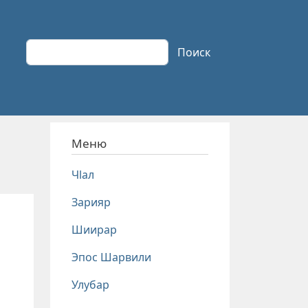
Поиск
Поиск
Меню
Чlал
Зарияр
Шиирар
Эпос Шарвили
Улубар