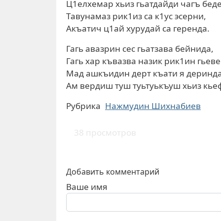
Ц1елхемар хьиз гьатдайди чагъ бед
Тавунамаз рик1из са к1ус эсерни,
Акъатич ц1ай хурудай са геренда.
Гагь авазрин сес гьатзава бейнида,
Гагь хар къвазва назик рик1ин гьеве
Мад ашкъидин дерт къати я деринда
Ам вердиш туш туьтуькъуш хьиз кье
Рубрика
Нажмудин Шихнабиев
38 просмотров
Добавить комментарий
Ваше имя