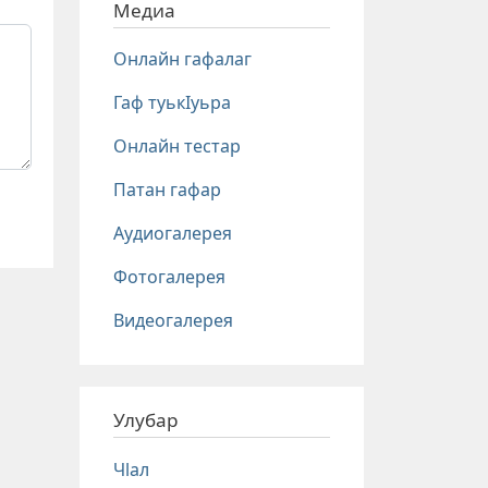
Медиа
Онлайн гафалаг
Гаф туькIуьра
Онлайн тестар
Патан гафар
Аудиогалерея
Фотогалерея
Видеогалерея
Улубар
Чlал