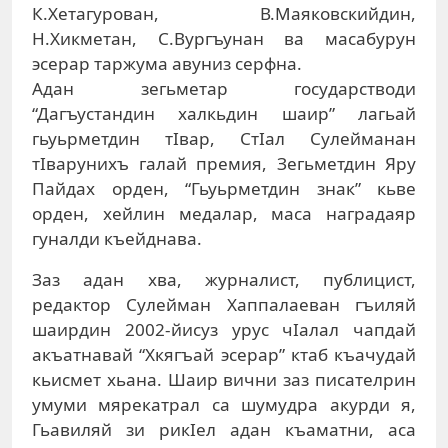
К.Хетагурован, В.Маяковскийдин,
Н.Хикметан, С.Вургъунан ва масабурун
эсерар таржума авуниз серфна.
Адан зегьметар государстводи
“Дагъустандин халкьдин шаир” лагьай
гьуьрметдин тIвар, СтIал Сулейманан
тIварунихъ галай премия, Зегьметдин Яру
Пайдах орден, “Гьуьрметдин знак” кьве
орден, хейлин медалар, маса наградаяр
гуналди къейднава.
Заз адан хва, журналист, публицист,
редактор Сулейман Хаппалаеван гъиляй
шаирдин 2002-йисуз урус чIалал чапдай
акъатнавай “Хкягъай эсерар” ктаб къачудай
кьисмет хьана. Шаир вични заз писателрин
умуми мярекатрал са шумудра акурди я,
Гьавиляй зи рикIел адан къаматни, аса