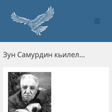
Перейти к основному содержанию
Зун Самурдин кьилел…