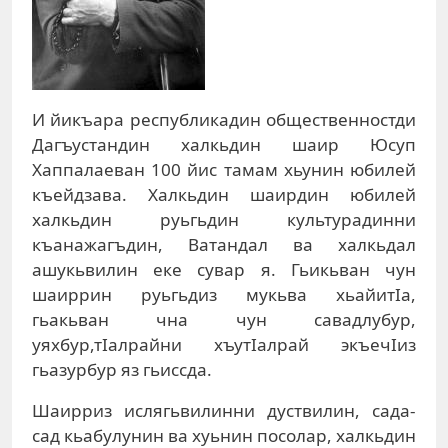
И йикъара республикадин общественностди
Дагъустандин халкьдин шаир Юсуп
Хаппалаеван 100 йис тамам хьунин юбилей
къейдзава. Халкьдин шаирдин юбилей
халкьдин руьгьдин культурадинни
къанажагъдин, Ватандал ва халкьдал
ашукьвилин еке сувар я. Гьикьван чун
шаиррин руьгьдиз мукьва хьайитIа,
гьакьван чна чун савадлубур,
уяхбур,тIалрайни хъутIалрай экъечIиз
гьазурбур яз гьиссда.
Шаирриз ислягьвилинни дуствилин, сада-
сад кьабулунин ва хуьнин посолар, халкьдин