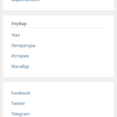
Улубар
Чlал
Литература
История
Масабур
Соц сети
Facebook
Twitter
Telegram