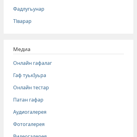
Фадлугьунар
Тlварар
Медиа
Онлайн гафалаг
Гаф туькIуьра
Онлайн тестар
Патан гафар
Аудиогалерея
Фотогалерея
Видеогалерея