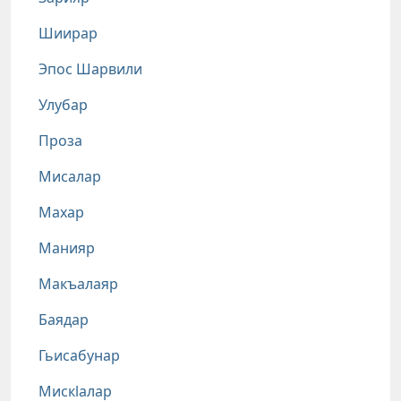
Шиирар
Эпос Шарвили
Улубар
Проза
Мисалар
Махар
Манияр
Макъалаяр
Баядар
Гьисабунар
Мискlалар