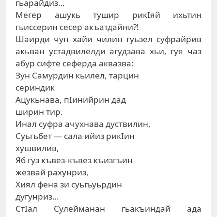
гьарайдиз…
Мегер ашукь тушир рикIяй ихьтин
гьиссерин сесер акъатдайни?!
Шаирди чун хайи чилин гуьзел суфрайрив
акьван устадвилелди агудзава хьи, гуя чаз
абур сифте сеферда аквазва:
Зун Самурдин кьилел, тарцин
сериндик
Ацукьнава, пIинийрин дад
ширин тир.
Инал суфра ачухнава дуствилин,
Суьгьбет — сала ийиз рикIин
хушвилив,
Яб гуз къвез-къвез къизгъин
жезвай рахунриз,
Хиял фена зи суьгьуьрдин
дугунриз…
СтIал Сулейманан гьакъиндай ада