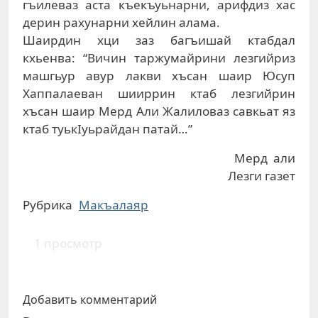
гъилеваз аста къекъуьнарни, арифдиз хас
дерин рахунарни хейлин алама.
Шаирдин хци заз багъишай ктабдал
кхьенва: “Вичин таржумайрини лезгийриз
машгьур авур лакви хъсан шаир Юсуп
Хаппалаеван шииррин ктаб лезгийрин
хъсан шаир Мерд Али Жалиловаз савкьат яз
ктаб туькIуьрайдан патай…”
Мерд али
Лезги газет
Рубрика
Макъалаяр
1 просмотр
Добавить комментарий