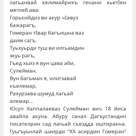
лагьанвай келимайрихъ генани кьетIен
метлеб ава:
Горькийдиз ви акур чIавуз
бажарагъ,
Гомеран тIвар багъишна ваз
даим сагъ.
Туьхуьрди туш ви илгьамдин
экуь рагъ,
Гъед хьиз я вун цава аби,
Сулейман.
Вун багъман я, илигзавай
къелемар,
Рахурзава шумуд лагьай
алемар…
Юсуп Хаппалаеваз Сулейман вич 18 йиса
авайла акуна. Абуру санал Дагъустандин
писателрин сад лагьай съездда иштиракна.
Гуьгъуьнлай шаирди “ХХ асирдин Гомеран”