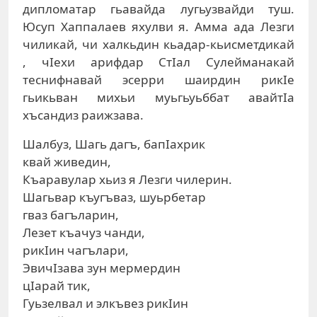
дипломатар гьавайда лугьузвайди туш.
Юсуп Хаппалаев яхулви я. Амма ада Лезги
чиликай, чи халкьдин кьадар-кьисметдикай
, чIехи арифдар СтIал Сулейманакай
теснифнавай эсерри шаирдин рикIе
гьикьван михьи муьгьуьббат авайтIа
хъсандиз раижзава.
Шалбуз, Шагь дагъ, бапIахрик
квай живедин,
Къаравулар хьиз я Лезги чилерин.
Шагьвар къугъваз, шуьрбетар
гваз багъларин,
Лезет къачуз чанди,
рикIин чагълари,
ЭвичIзава зун мермердин
цIарай тик,
Гуьзелвал и элкъвез рикIин