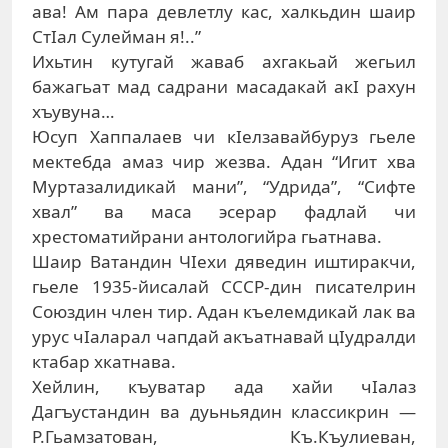
ава! Ам пара девлетлу кас, халкьдин шаир
СтIал Сулейман я!..”
Ихьтин кутугай жаваб ахгакьай жегьил
бажагьат мад садрани масадакай акI рахун
хъувуна…
Юсуп Хаппалаев чи кIелзавайбуруз гьеле
мектебда амаз чир жезва. Адан “Игит хва
Муртазалидикай мани”, “Удрида”, “Сифте
хвал” ва маса эсерар фадлай чи
хрестоматийрани антологийра гьатнава.
Шаир Ватандин ЧIехи дяведин иштиракчи,
гьеле 1935-йисалай СССР-дин писателрин
Союздин член тир. Адан къелемдикай лак ва
урус чIаларал чапдай акъатнавай цIудралди
ктабар хкатнава.
Хейлин, къуватар ада хайи чIалаз
Дагъустандин ва дуьньядин классикрин —
Р.Гьамзатован, Къ.Къулиеван,