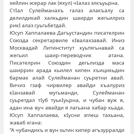
хейлин эсерар лак (яхул) чIалаз элкъуьрна.
СтIал Сулейманахъ галаз алакъалу са
делилдикай халкьдин шаирди жегьилриз
рикI алаз суьгьбетдай.
Юсуп Хаппалаева Дагъустандин писателрин
Союзда секретарвиле кIвалахзавай. Иниз
Москвадай Литинститут куьтягьнавай са
жегьил шаир-переводчик атана.
Писателрин Союздин дегьлизда маса
шаиррин арада кьилел хипен хъицикьдин
бармак алай Сулейманан суьретни авай.
Вичиз гзаф чирвилер авайди къалуриз
кIанзавай мугьманди, Сулейманан
суьретдал тIуб туькIуьрна, и чубан вуж я,
адан ина вуч авайди я лагьана хабар кьада.
Юсуп Хаппалаева, кIусни эглеш тахьана,
жаваб хгана:
“А чубандихъ и вун хьтин хипер агъзурралди