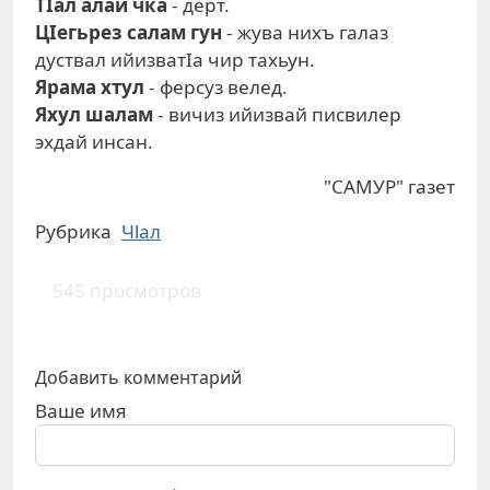
ТIал алай чка
- дерт.
ЦIегьрез салам гун
- жува нихъ галаз
дуствал ийизватIа чир тахьун.
Ярама хтул
- ферсуз велед.
Яхул шалам
- вичиз ийизвай писвилер
эхдай инсан.
"САМУР" газет
Рубрика
Чlал
545 просмотров
Добавить комментарий
Ваше имя