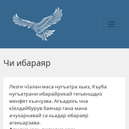
Перейти к основному содержанию
Чи ибараяр
Лезги чIалан маса нугъатра хьиз, Къуба
нугъатрани ибарайрикай гегьеншдиз
менфят къачузва. Агъадихъ чна
кIелдайбурув баянар гана мана
ачухарнавай са кьадар ибараяр
агакьарзава.