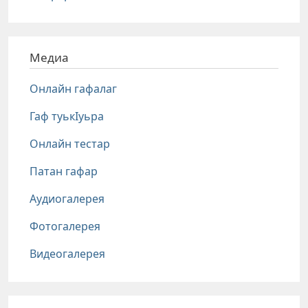
Медиа
Онлайн гафалаг
Гаф туькIуьра
Онлайн тестар
Патан гафар
Аудиогалерея
Фотогалерея
Видеогалерея