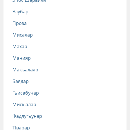
Эпос Шарвили
Улубар
Проза
Мисалар
Махар
Манияр
Макъалаяр
Баядар
Гьисабунар
Мискlалар
Фадлугьунар
Тlварар