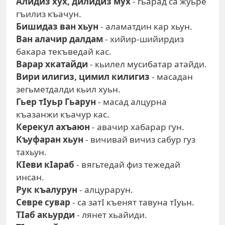
Алидиз хух, дилидиз мух
- гьарад са жуьре
гъилиз къачун.
Бишидаз ван хьун
- аламатдин кар хьун.
Ван алачир далдам
- хийир-шийирдиз
бакара текъведай кас.
Варар хкатайди
- кьилел мусибатар атайди.
Вири илигиз, цимил килигиз
- масадан
зегьметдалди кьил хуьн.
Гьер тIуьр Гьарун
- масад алцурна
къазанжи къачур кас.
Керекул ахъаюн
- авачир хабарар гун.
Къуфаран хьун
- вичивай вичиз сабур гуз
тахьун.
КIеви кIараб
- вягьтедай физ тежедай
инсан.
Рук къалурун
- алцурарун.
Севре сувар
- са затI къенят тавуна тIуьн.
ТIаб акьурди
- лянет хьайиди.