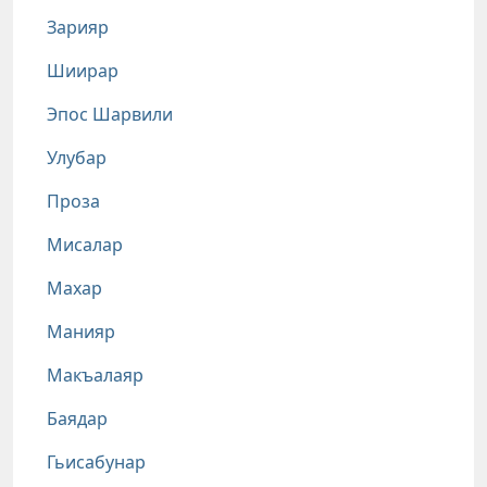
Зарияр
Шиирар
Эпос Шарвили
Улубар
Проза
Мисалар
Махар
Манияр
Макъалаяр
Баядар
Гьисабунар