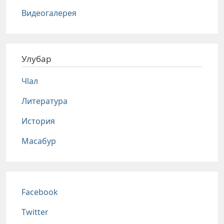
Видеогалерея
Улубар
Чlал
Литература
История
Масабур
Соц сети
Facebook
Twitter