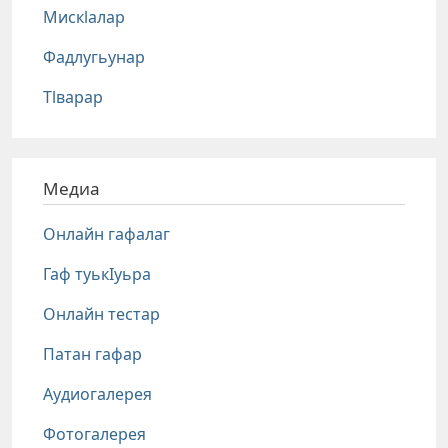
Мискlалар
Фадлугьунар
Тlварар
Медиа
Онлайн гафалаг
Гаф туькIуьра
Онлайн тестар
Патан гафар
Аудиогалерея
Фотогалерея