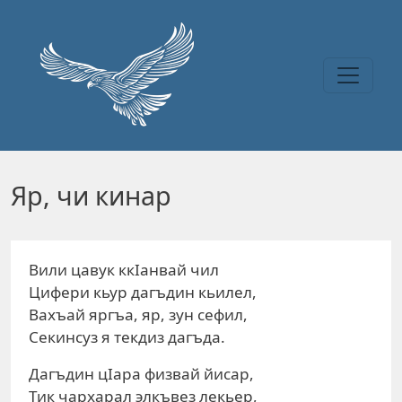
Перейти к основному содержанию
Яр, чи кинар
Вили цавук ккIанвай чил
Цифери кьур дагъдин кьилел,
Вахъай яргъа, яр, зун сефил,
Секинсуз я текдиз дагъда.
Дагъдин цIара физвай йисар,
Тик чархарал элкъвез лекьер,