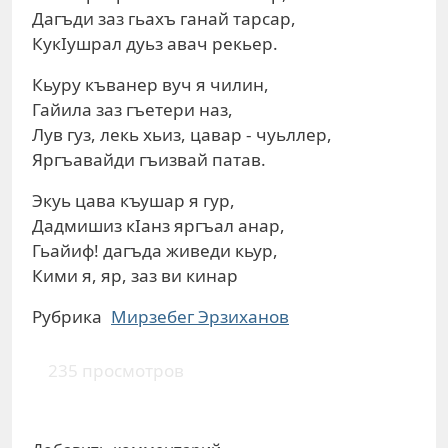
Дагъди заз гьахъ ганай тарсар,
КукIушрал дуьз авач рекьер.
Кьуру къванер вуч я чилин,
Гайила заз гъетери наз,
Лув гуз, лекь хьиз, цавар - чуьллер,
Яргъавайди гъизвай патав.
Экуь цава къушар я гур,
Дадмишиз кIанз яргъал анар,
Гьайиф! дагъда живеди кьур,
Кими я, яр, заз ви кинар
Рубрика
Мирзебег Эрзиханов
235 просмотров