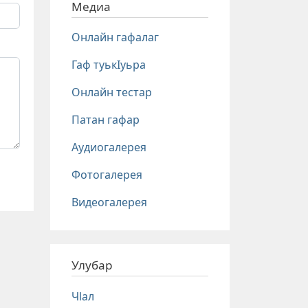
Медиа
Онлайн гафалаг
Гаф туькIуьра
Онлайн тестар
Патан гафар
Аудиогалерея
Фотогалерея
Видеогалерея
Улубар
Чlал