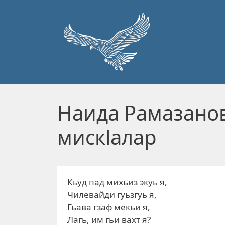
Перейти к основному содержанию
Наида Рамазанов
мискlалар
Кьуд пад михьиз экуь я,
Чилевайди гуьзгуь я,
Гьава гзаф мекьи я,
Лагь, им гьи вахт я?