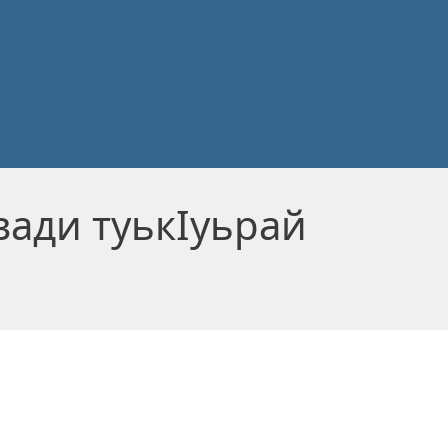
ади туькIуьрай