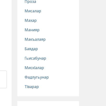
Проза
Мисалар
Махар
Манияр
Макъалаяр
Баядар
Гьисабунар
Мискlалар
Фадлугьунар
Тlварар