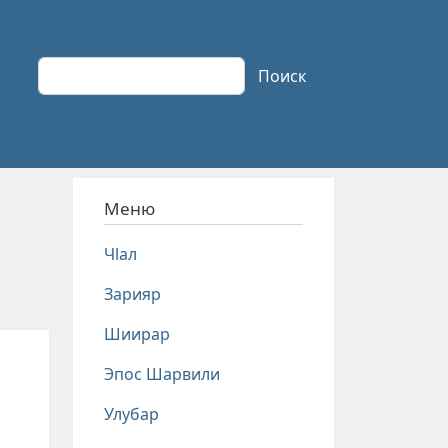
Поиск
Поиск
Меню
Чlал
Зарияр
Шиирар
Эпос Шарвили
Улубар