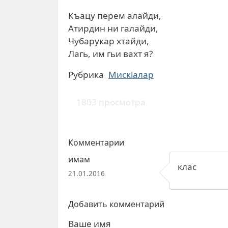
Къацу перем алайди,
Атирдин ни галайди,
Чубарукар хтайди,
Лагь, им гьи вахт я?
Рубрика
Мискlалар
1803 просмотра
Комментарии
имам
клас
21.01.2016
Добавить комментарий
Ваше имя