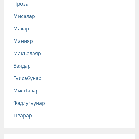
Проза
Мисалар
Махар
Манияр
Макъалаяр
Баядар
Гьисабунар
Мискlалар
Фадлугьунар
Тlварар