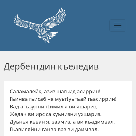
Перейти к основному содержанию
Дербентдин къеледив
Саламалейк, азиз шагьид асиррин!
Гьинва гьисаб на муьтIуьгъай гьасиррин!
Вад агъзурни тIимил я ви яшариз,
Жедач ви ирс са куьнизни ухшариз.
Дуьнья кьван я, заз чиз, а ви къадимвал,
Гьавиляйни ганва ваз ви даимвал.