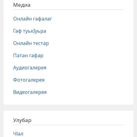
Медиа
Онлайн гафалаг
Гаф туькIуьра
Онлайн тестар
Патан гафар
Аудиогалерея
Фотогалерея
Видеогалерея
Улубар
Чlал