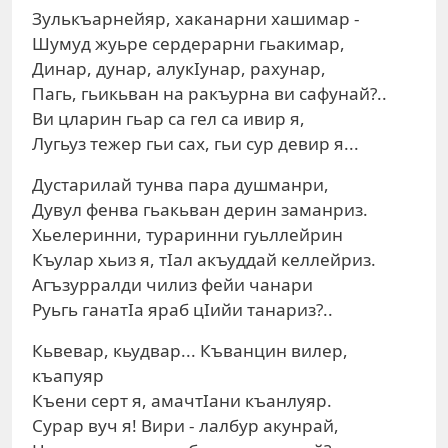
Зулькъарнейяр, хаканарни хашимар -
Шумуд жуьре сердерарни гьакимар,
Динар, дунар, алукIунар, рахунар,
Пагь, гьикьван на ракъурна ви сафунай?..
Ви цларин гьар са гел са ивир я,
Лугьуз тежер гьи сах, гьи сур девир я...
Дустарилай тунва пара душманри,
Дувул фенва гьакьван дерин заманриз.
Хьелеринни, тураринни гуьллейрин
Къулар хьиз я, тIал акъуддай келлейриз.
Агъзурралди чилиз фейи чанари
Руьгь ганатIа яраб цIийи танариз?..
Кьвевар, кьудвар... Къванцин вилер,
къапуяр
Къени серт я, амачтIани къанлуяр.
Сурар вуч я! Вири - лалбур акунрай,