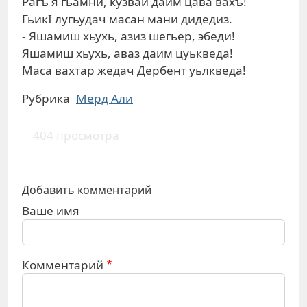
Рагъ я гьамни, кузвай даим цава вахъ!
ГьикI лугьудач масан мани дидедиз.
- Яшамиш хьухь, азиз шегьер, эбеди!
Яшамиш хьухь, аваз даим цуькведа!
Маса вахтар жедач Дербент уьлкведа!
Рубрика
Мерд Али
404 просмотра
Добавить комментарий
Ваше имя
Комментарий