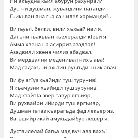
Ни акъудна кьил абурун рахунрай?
Дустни душман, жувандини патанди -
Гьикьван яна гьа са чилел харманди?..
Ви гьуьл, белки, вили хъхьай иви я.
Дагъни гьакьван кьелералди кIеви я.
Амма хвена на асирриз азадвал!
Азадвили хвена чилиз абадвал.
Ви мердвални меденивал нихъ ава!
Мад садахъни ахьтин руьгьдин ник авач!
Ви фу атIуз хьайиди туш турунив!
Я къачузни хьайиди туш зурунив!
Мад хтайтIа эвер тавур ягъияр,
Ви рухвайри ийирди туш яргъияр,
Душман гатаз къарагъда фад лекьер яз,
Вагьшийрикай амукьдайбур лешер я.
Дуствилелай багьа мад вуч ава вахъ!