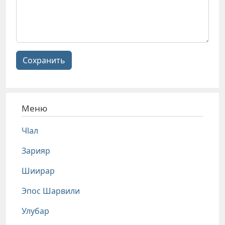
Сохранить
Меню
Чlал
Зарияр
Шиирар
Эпос Шарвили
Улубар