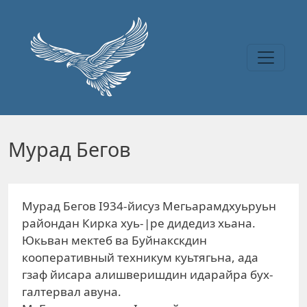
Перейти к основному содержанию
Мурад Бегов
Мурад Бегов I934-йисуз Мегьарамдхуьруьн
райондан Кирка хуь-|ре дидедиз хьана.
Юкьван мектеб ва Буйнакскдин
кооперативный техникум куьтягьна, ада
гзаф йисара алишверишдин идарайра бух-
галтервал авуна.