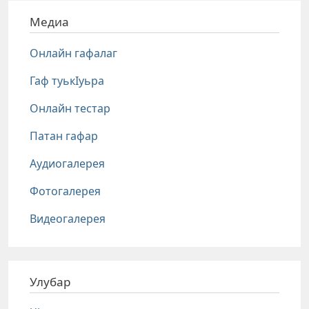
Медиа
Онлайн гафалаг
Гаф туькIуьра
Онлайн тестар
Патан гафар
Аудиогалерея
Фотогалерея
Видеогалерея
Улубар