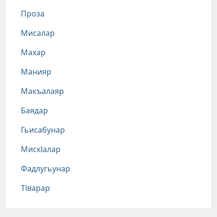
Проза
Мисалар
Махар
Манияр
Макъалаяр
Баядар
Гьисабунар
Мискlалар
Фадлугьунар
Тlварар