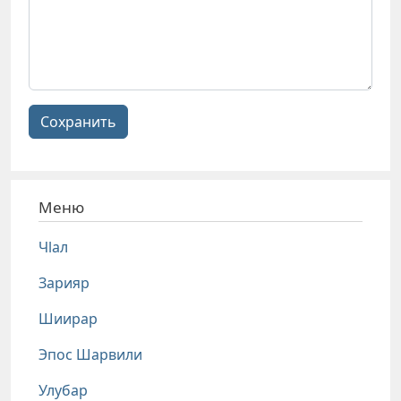
Сохранить
Меню
Чlал
Зарияр
Шиирар
Эпос Шарвили
Улубар