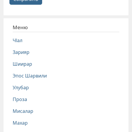
Меню
Чlал
Зарияр
Шиирар
Эпос Шарвили
Улубар
Проза
Мисалар
Махар