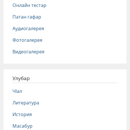
Онлайн тестар
Патан гафар
Аудиогалерея
Фотогалерея
Видеогалерея
Улубар
Чlал
Литература
История
Масабур