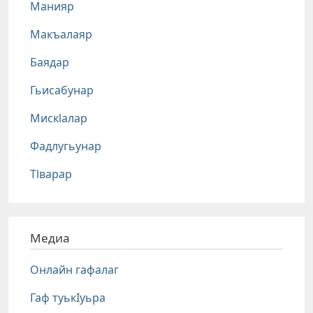
Манияр
Макъалаяр
Баядар
Гьисабунар
Мискlалар
Фадлугьунар
Тlварар
Медиа
Онлайн гафалаг
Гаф туькIуьра