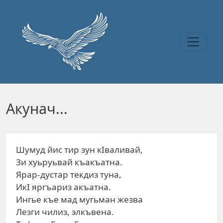
Перейти к основному содержанию
Акунач...
Шумуд йис тир зун кIваливай,
Зи хуьруьвай къакъатна.
Ярар-дустар текдиз туна,
ИкI яргъариз акъатна.
Ингье къе мад мугьман жезва
Лезги чилиз, элкъвена.