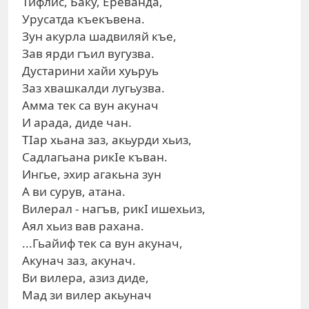
Тифлис, Баку, Ереванда,
Урусатда къекъвена.
Зун акурла шадвиляй къе,
Зав ярди гъил вугузва.
Дустарини хайи хуьруь
Заз хвашкалди лугьузва.
Амма тек са вун акунач
И арада, диде чан.
ТIар хьана заз, акьурди хьиз,
Садлагьана рикIе къван.
Ингье, эхир агакьна зун
А ви сурув, атана.
Вилерал - нагъв, рикI ишехьиз,
Аял хьиз вав рахана.
...Гьайиф тек са вун акунач,
Акунач заз, акунач.
Ви вилера, азиз диде,
Мад зи вилер акьунач