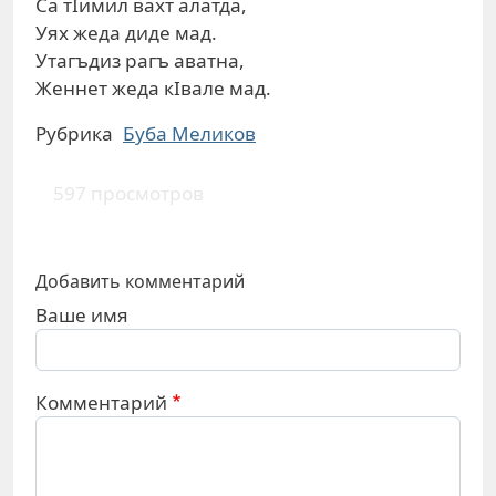
Са тIимил вахт алатда,
Уях жеда диде мад.
Утагъдиз рагъ аватна,
Женнет жеда кIвале мад.
Рубрика
Буба Меликов
597 просмотров
Добавить комментарий
Ваше имя
Комментарий