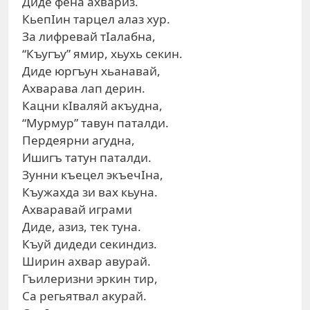
Диде фена ахвариз.
КьепIин тарцел алаз хур.
За лифревай тIалабна,
“Къугъу” ямир, хьухь секин.
Диде юргъун хьанавай,
Ахварава лап дерин.
Кацни кIваляй акъудна,
“Мурмур” тавун паталди.
Пердеярни агудна,
Ишигъ татун паталди.
Зунни къецел экъечIна,
Къужахда зи вах кьуна.
Ахваравай играми
Диде, азиз, тек туна.
Къуй дидеди секиндиз.
Ширин ахвар авурай.
Гъилеризни эркин тир,
Са регьятвал акурай.