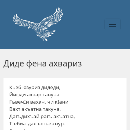
Перейти к основному содержанию
Диде фена ахвариз
Кьеб юзуриз дидеди,
Йифди ахвар тавуна.
ГъвечIи вахан, чи кIани,
Вахт акъатна такуна.
Дагъдихъай рагъ акъатна,
ТIебиатдал вегьез нур.