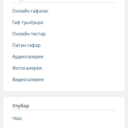
Онлайн гафалаг
Гаф туькIуьра
Онлайн тестар
Патан гафар
Аудиогалерея
Фотогалерея
Видеогалерея
Улубар
Чlал