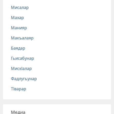
Мисалар
Махар
Манияр
Макъалаяр
Баядар
Гьисабунар
Мискlалар
Фадлугьунар
Тlварар
Медиа