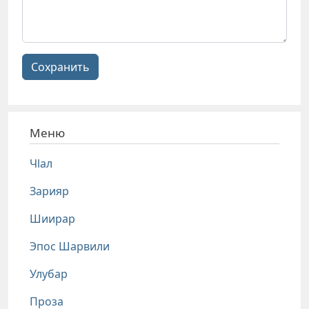
Сохранить
Меню
Чlал
Зарияр
Шиирар
Эпос Шарвили
Улубар
Проза