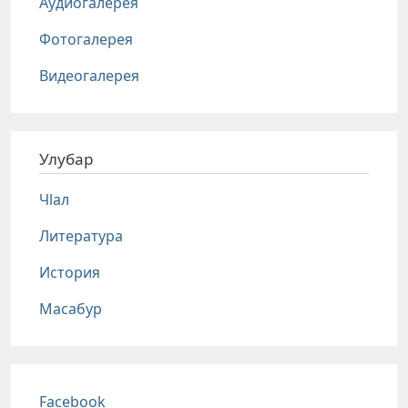
Аудиогалерея
Фотогалерея
Видеогалерея
Улубар
Чlал
Литература
История
Масабур
Соц сети
Facebook