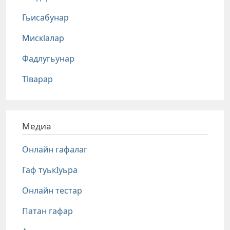
Гьисабунар
Мискlалар
Фадлугьунар
Тlварар
Медиа
Онлайн гафалаг
Гаф туькIуьра
Онлайн тестар
Патан гафар