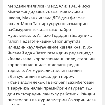
Мердали Жалилов (Мерд Али) 1943-йисуз
Миграгъа дидедиз хъана, ина юкьван
школа, Махачкьалада ДГУ-дин филфак
акьалтМрна Тагьирхуьруьнкъазмаприн
ваСамурдин юкьван шко-пайра
муаллимвиле, А. Тахо-Годидин тIварунихь
галоп Педагоги-кадин uHcmumymda
илимдин къуллугьчивиле кIвала.хна. I985-
йисалай ада «Лезги газемдин» редакцияди
кIвалахзава: корреспонденшвиле, старший
корреспонденвиле, отделдин редак-
торвиле. Ам журмалиствилин кьилин
«Дагъустандин къизилдин перо»,
«Къизилдин лекь», Гьажибег Гьажибегован
т!варунихь налай премийрин лауреат, РД-
дин кулътурадин лайихлу работник, РФ-дин
писателрин ва журналистрин Союзрин член