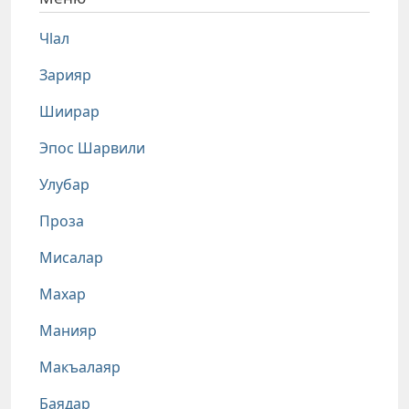
Чlал
Зарияр
Шиирар
Эпос Шарвили
Улубар
Проза
Мисалар
Махар
Манияр
Макъалаяр
Баядар