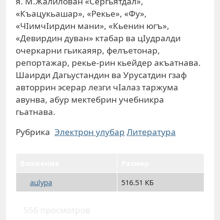
я. М.Жалилован «Сергьятдал»,
«Къацукьашар», «Рекье», «Фу»,
«ЧIимчIирдин мани», «Кьенин югъ»,
«Девирдин дуван» ктабар ва цIудралди
очеркарни гьикаяяр, фелъетонар,
репортажар, рекье-рин кьейдер акъатнава.
Шаирди Дагьустандин ва Урусатдин гзаф
авторрин эсерар лезги чIалаз таржума
авунва, абур мектебрин учебникра
гьатнава.
Рубрика
Электрон улубар
Литература
Вложение
Размер
ацlура
516.51 КБ
556 просмотров