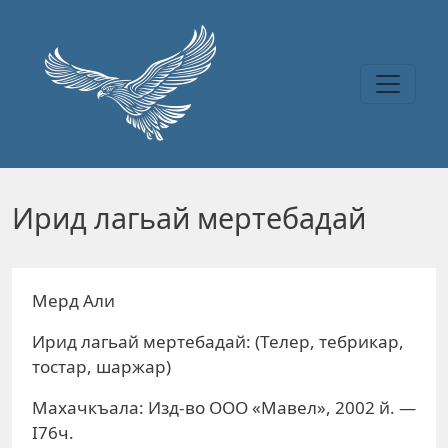
Перейти к основному содержанию
Ирид лагьай мертебадай
Мерд Али
Ирид лагьай мертебадай: (Телер, тебрикар,
тостар, шаржар)
Махачкъала: Изд-во ООО «Мавел», 2002 й. —
I76ч.